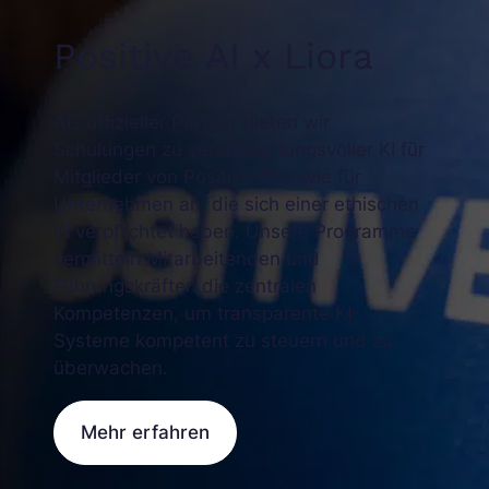
Positive AI x Liora
Als offizieller Partner bieten wir
Schulungen zu verantwortungsvoller KI für
Mitglieder von Positive AI sowie für
Unternehmen an, die sich einer ethischen
KI verpflichtet haben. Unsere Programme
vermitteln Mitarbeitenden und
Führungskräften die zentralen
Kompetenzen, um transparente KI-
Systeme kompetent zu steuern und zu
überwachen.
Mehr erfahren