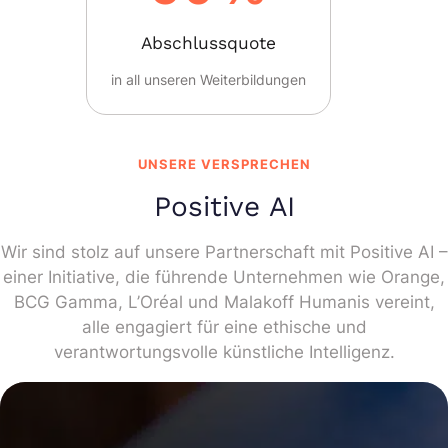
Abschlussquote
in all unseren Weiterbildungen
UNSERE VERSPRECHEN
Positive AI
Wir sind stolz auf unsere Partnerschaft mit Positive AI –
einer Initiative, die führende Unternehmen wie Orange,
BCG Gamma, L’Oréal und Malakoff Humanis vereint,
alle engagiert für eine ethische und
verantwortungsvolle künstliche Intelligenz.