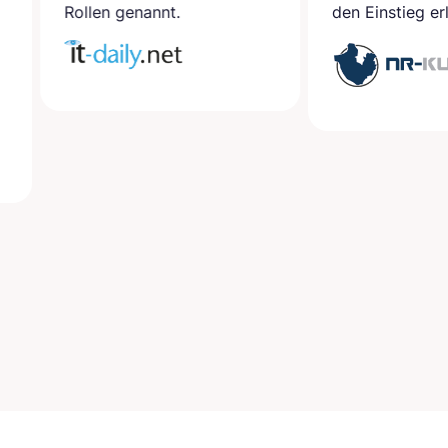
en genannt.
den Einstieg erleichtern.