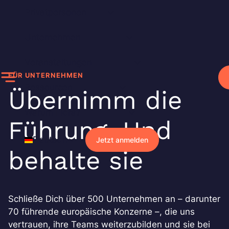
Zum
Privatpersonen
Inhalt
springen
Unternehmen
Veranstaltungen
FÜR UNTERNEHMEN
Ressourcen
Übernimm die
Warum Liora?
Führung. Und
Deutsch
Jetzt anmelden
behalte sie
Schließe Dich über 500 Unternehmen an – darunter
70 führende europäische Konzerne –, die uns
vertrauen, ihre Teams weiterzubilden und sie bei