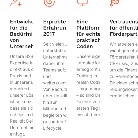
Entwickelt
Erprobte
Eine
Vertrauen
für die
Erfahrung seit
Plattform
für öffentl
Bedürfnisse
2017
für echtes
Förderpart
von
praktisches
Seit vielen Jahren
Wir arbeiten 
Unternehmen
Coden
unterstützen wir
wichtigen öffe
Unsere B2B-
Unsere eigene
Unternehmen
Förderstellen
Expertise kommt
Lernplattform
dabei, ihre Tech-
CPF usw.) zu
direkt aus der
ermöglicht das
Teams aufzubauen
um die Finanz
Praxis und ist fest
Training in
und
zu vereinfach
in unserer DNA
realen Coding-
weiterzuentwickeln.
Dir einen schn
verankert. Jede
Umgebungen
Von Recruitment
reibungslosen
unserer Lösungen
– so sind Deine
über Upskilling bis
ermöglichen.
ist so konzipiert,
Talente vom
hin zur
dass sie sich
ersten Tag an
Mitarbeiterbindung
nahtlos in die
einsatzbereit.
begleiten wir den
Realität Deines
gesamten Talent-
Unternehmens
Lifecycle.
einfügt.