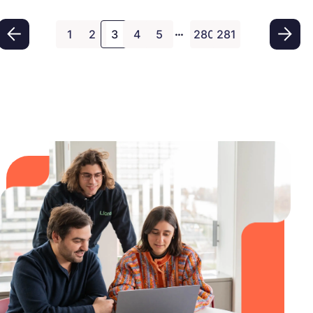
requises, les salaires potentiels et d’autres
…
informations utiles pour devenir Data Analyst.
1
2
3
4
5
280
281