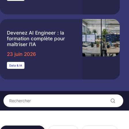
Devenez AI Engineer : la
formation complète pour
maîtriser l’IA
23 juin 2026
Data & IA
Recherche
Rechercher