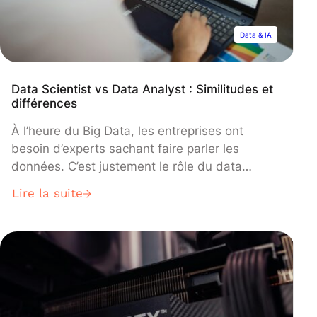
Data & IA
Data Scientist vs Data Analyst : Similitudes et
différences
À l’heure du Big Data, les entreprises ont
besoin d’experts sachant faire parler les
données. C’est justement le rôle du data
analyst et du data scientist. Mais si ces deux
Lire la suite
professionnels maîtrisent l’analyse des
données, leur rôle diffère au sein des
organisations. Alors quelles sont les similitudes
? Quelles sont les différences ? Découvrez le
match data scientist vs data analyst.