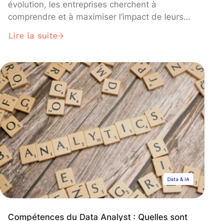
évolution, les entreprises cherchent à
comprendre et à maximiser l’impact de leurs
stratégies en ligne. C’est là qu’intervient le rôle
Lire la suite
essentiel du Digital Analyst. Dans cet article,
nous explorerons son rôle, ses missions
principales et les compétences requises pour
réussir dans ce domaine en pleine expansion.
Data & IA
Compétences du Data Analyst : Quelles sont