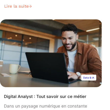
data est devenue un levier stratégique
Lire la suite
incontournable. Mais comment passer du
simple constat analytique à une prise de
décision réellement éclairée ? C’est là que le
Business Analyst joue un rôle pivot. Face à la
fragmentation des données et à la nécessité
d’une analyse en temps réel, ce professionnel a
dû évoluer pour devenir un véritable «
traducteur » entre la tech et le business.
Découvrez ce métier, ses enjeux, les
compétences qu’il requiert et le salaire perçu.
Data & IA
Digital Analyst : Tout savoir sur ce métier
Dans un paysage numérique en constante