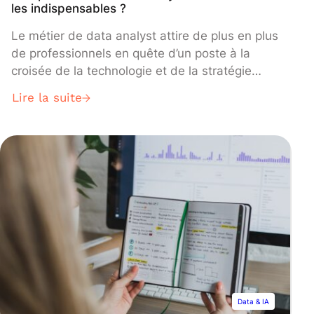
les indispensables ?
Le métier de data analyst attire de plus en plus
de professionnels en quête d’un poste à la
croisée de la technologie et de la stratégie
d’entreprise. Son rôle ? Collecter, analyser et
Lire la suite
interpréter des données pour aider les
entreprises à prendre des décisions éclairées.
Mais pour exceller en tant que data analyst, il
ne suffit pas de savoir manipuler des chiffres.
Entre compétences techniques, capacité
d’analyse et communication, ce métier
demande un large éventail de savoir-faire.
Dans cet article, nous passons en revue les
compétences clés d’un data analyst et
comment les développer pour se démarquer
sur le marché du travail.
Data & IA