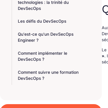
technologies : la trinité du
Q
DevSecOps
Les défis du DevSecOps
Aux
Dev
Qu'est-ce qu'un DevSecOps
séc
Engineer ?
Le
Comment implémenter le
»
.
DevSecOps ?
séc
Comment suivre une formation
DevSecOps ?