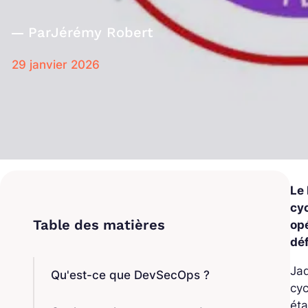
Par
Jérémy Robert
29 janvier 2026
Le
cy
opé
dé
Ja
Qu'est-ce que DevSecOps ?
cyc
ét