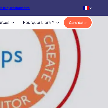
r le questionnaire
urces
Pourquoi Liora ?
Candidater