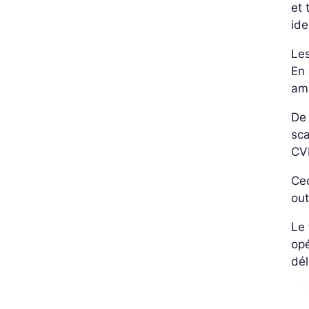
et 
ide
Les
En 
amé
De
sca
CV
Cec
out
Le 
opé
dél