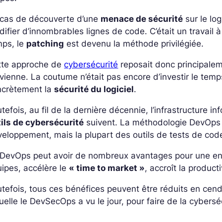
 cas de découverte d’une
menace de sécurité
sur le log
ifier d’innombrables lignes de code. C’était un travail à
mps, le
patching
est devenu la méthode privilégiée.
tte approche de
cybersécurité
reposait donc principalem
vienne. La coutume n’était pas encore d’investir le temp
ncrètement la
sécurité du logiciel
.
tefois, au fil de la dernière décennie, l’infrastructure
ils de cybersécurité
suivent. La méthodologie DevOps
eloppement, mais la plupart des outils de tests de cod
DevOps peut avoir de nombreux avantages pour une entrep
ipes, accélère le
« time to market »
, accroît la producti
tefois, tous ces bénéfices peuvent être réduits en cendr
uelle le DevSecOps a vu le jour, pour faire de la cybers