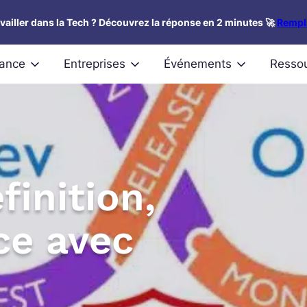
availler dans la Tech ? Découvrez la réponse en 2 minutes 🚀
Rempli
nance
Entreprises
Événements
Resso
inition,
ce avec