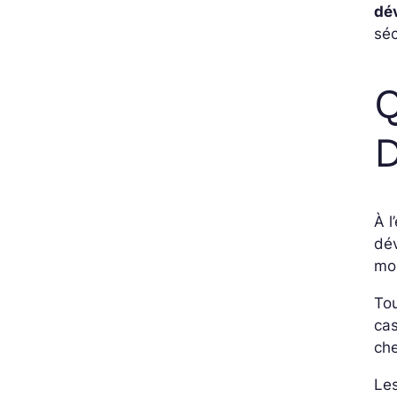
dé
séc
Q
À l
dé
mo
Tou
ca
che
Les