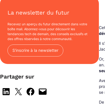
La newsletter du futur
Recevez un aperçu du futur directement dans votre
Cet
boîte mail. Abonnez-vous pour découvrir les
dé
tendances tech de demain, des conseils exclusifs et
des offres réservées à notre communauté.
Il 
Jad
S’inscrire à la newsletter
Or,
an.
se
Partager sur
Ave
pro
Share on LinkedIn
Share on X
Share on Facebook
Email this Page
se 
De 