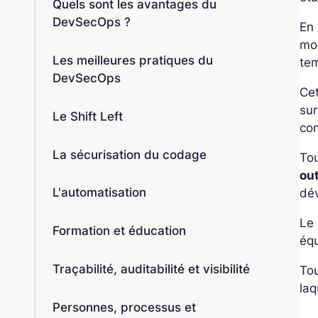
Quels sont les avantages du
DevSecOps ?
En
mod
Les meilleures pratiques du
te
DevSecOps
Ce
sur
Le Shift Left
co
La sécurisation du codage
Tou
out
L'automatisation
dév
Le 
Formation et éducation
équ
Traçabilité, auditabilité et visibilité
Tou
laq
Personnes, processus et