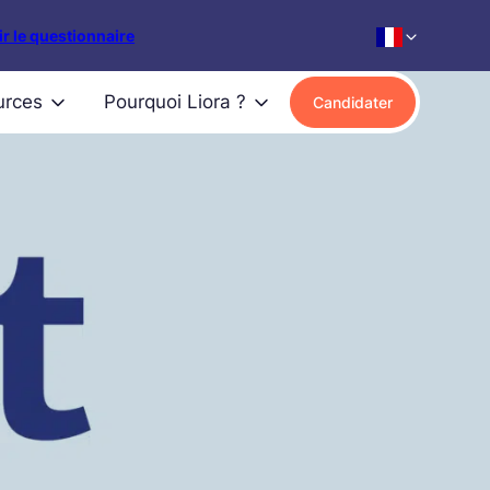
r le questionnaire
urces
Pourquoi Liora ?
Candidater