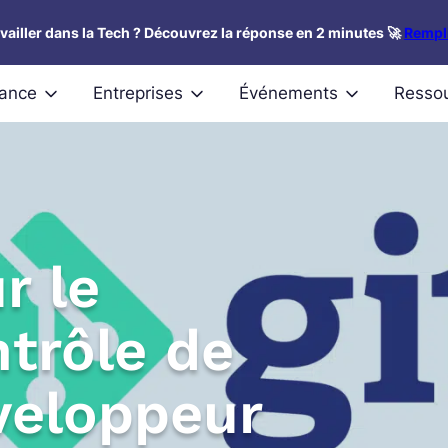
availler dans la Tech ? Découvrez la réponse en 2 minutes 🚀
Rempli
nance
Entreprises
Événements
Resso
r le
trôle de
veloppeur