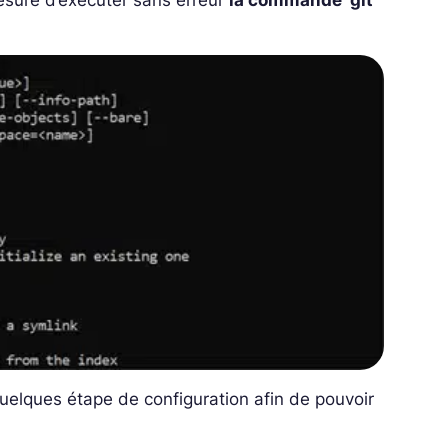
mesure d’exécuter sans erreur
la commande ‘git’
r quelques étape de configuration afin de pouvoir