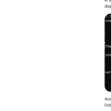
A l
dep
Ava
l’u