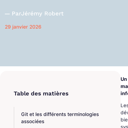
Par
Jérémy Robert
29 janvier 2026
Un
ma
in
Les
dév
Git et les différents terminologies
bie
associées
sys