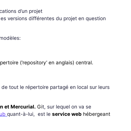
ications d’un projet
 des versions différentes du projet en question
 modèles:
ertoire (‘repository’ en anglais) central.
de tout le répertoire partagé en local sur leurs
on
et
Mercurial
.
Gi
t, sur lequel on va se
hub
quant-à-lui, est le
service web
hébergeant