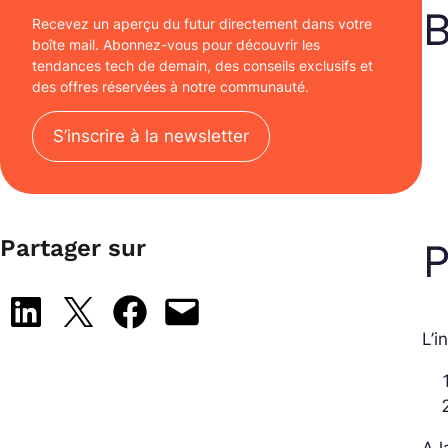
B
Recevez un aperçu du futur directement dans votre
boîte mail. Abonnez-vous pour découvrir les
tendances tech de demain, des conseils exclusifs et
des offres réservées à notre communauté.
S’inscrire à la newsletter
P
Partager sur
Share on LinkedIn
Share on X
Share on Facebook
Email this Page
L’i