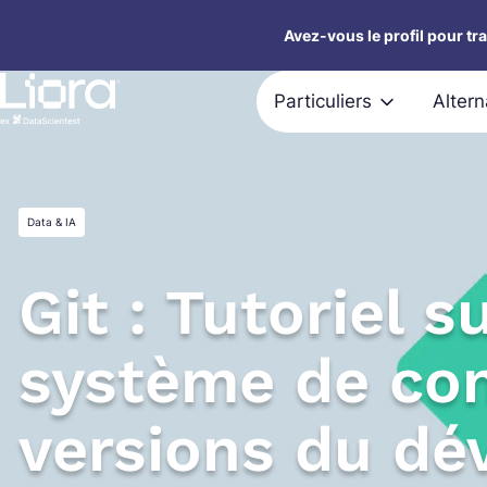
Aller
Avez-vous le profil pour tr
au
contenu
Particuliers
Alter
Data & IA
Git : Tutoriel su
système de con
versions du dé