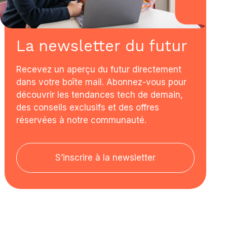
La newsletter du futur
Recevez un aperçu du futur directement
dans votre boîte mail. Abonnez-vous pour
découvrir les tendances tech de demain,
des conseils exclusifs et des offres
réservées à notre communauté.
S’inscrire à la newsletter