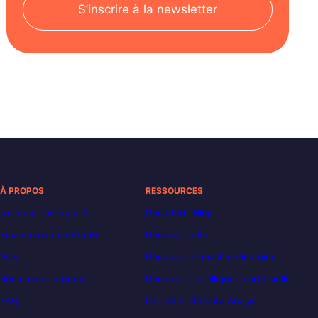
S’inscrire à la newsletter
À PROPOS
RESSOURCES
Qui sommes-nous ?
Decoded | Blog
Financements et tarifs
Découvrir n8n
Avis
Découvrir le machine learning
Règlement intérieur
Découvrir l’intelligence artificielle
FAQ
Le métier de Data Analyst