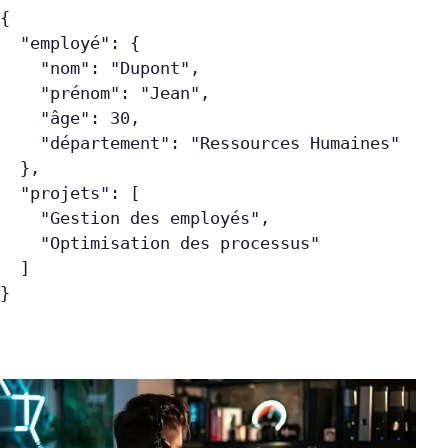
{
  "employé": {
    "nom": "Dupont",
    "prénom": "Jean",
    "âge": 30,
    "département": "Ressources Humaines"
  },
  "projets": [
    "Gestion des employés",
    "Optimisation des processus"
  ]
}