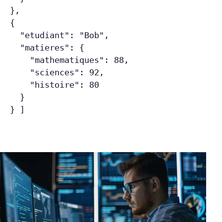
  },
  {
    "etudiant": "Bob",
    "matieres": {
      "mathematiques": 88,
      "sciences": 92,
      "histoire": 80
    }
  } ]