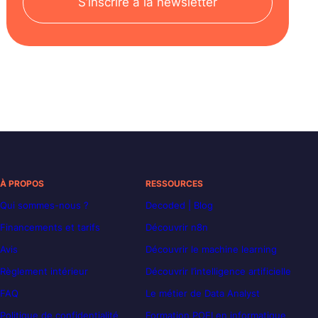
S’inscrire à la newsletter
À PROPOS
RESSOURCES
Qui sommes-nous ?
Decoded | Blog
Financements et tarifs
Découvrir n8n
Avis
Découvrir le machine learning
Règlement intérieur
Découvrir l’intelligence artificielle
FAQ
Le métier de Data Analyst
Politique de confidentialité
Formation POEI en informatique