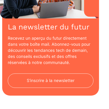
La newsletter du futur
Recevez un aperçu du futur directement
dans votre boîte mail. Abonnez-vous pour
découvrir les tendances tech de demain,
des conseils exclusifs et des offres
réservées à notre communauté.
S’inscrire à la newsletter