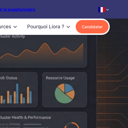
r le questionnaire
urces
Pourquoi Liora ?
Candidater