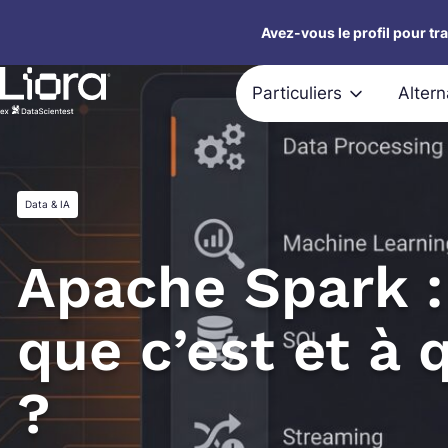
Aller
Avez-vous le profil pour tr
au
contenu
Particuliers
Alter
Data & IA
Apache Spark :
que c’est et à 
?