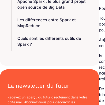
Apache Spark : le plus grand projet
open source de Big Data
Pou
To
Les différences entre Spark et
doc
MapReduce
po
Quels sont les différents outils de
Auj
Spark ?
con
En 
co
rec
nœ
tro
La newsletter du futur
De 
tri
Recevez un aperçu du futur directement dans votre
de
boîte mail. Abonnez-vous pour découvrir les