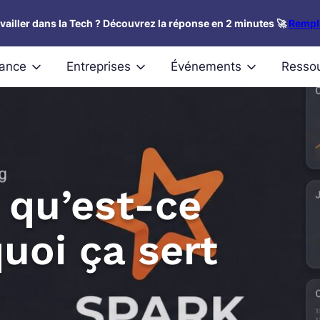
availler dans la Tech ? Découvrez la réponse en 2 minutes 🚀
Rempli
nance
Entreprises
Événements
Resso
 qu’est-ce
quoi ça sert