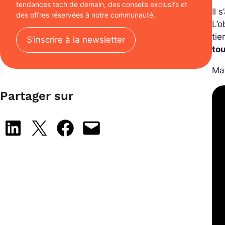
tendances tech de demain, des conseils exclusifs et
Il 
des offres réservées à notre communauté.
L’o
ti
S’inscrire à la newsletter
tou
Mat
Partager sur
Share on LinkedIn
Share on X
Share on Facebook
Email this Page