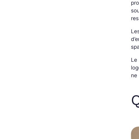
pro
sou
re
Les
d’e
spa
Le 
log
ne 
Q