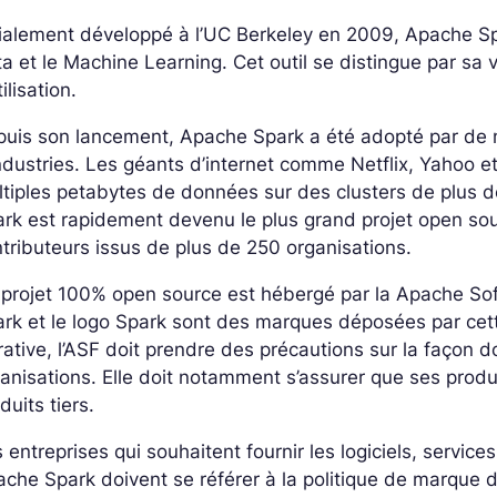
tialement développé à l’UC Berkeley en 2009, Apache Spa
a et le Machine Learning. Cet outil se distingue par sa 
tilisation.
uis son lancement, Apache Spark a été adopté par de 
ndustries. Les géants d’internet comme Netflix, Yahoo e
ltiples petabytes de données sur des clusters de plus
rk est rapidement devenu le plus grand projet open sour
tributeurs issus de plus de 250 organisations.
projet 100% open source est hébergé par la Apache So
rk et le logo Spark sont des marques déposées par cett
rative, l’ASF doit prendre des précautions sur la façon 
anisations. Elle doit notamment s’assurer que ses produi
duits tiers.
 entreprises qui souhaitent fournir les logiciels, servi
che Spark doivent se référer à la politique de marque 