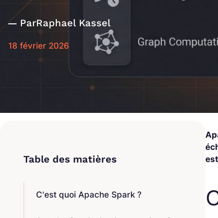
Par
Raphael Kassel
18 février 2026
Ap
éch
es
C
C'est quoi Apache Spark ?