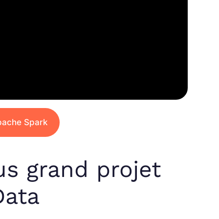
Apache Spark
us grand projet
Data