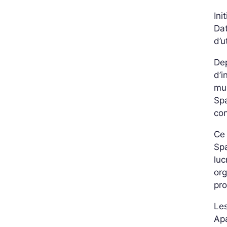
Ini
Dat
d’u
Dep
d’i
mu
Spa
con
Ce 
Spa
luc
org
pro
Les
Apa