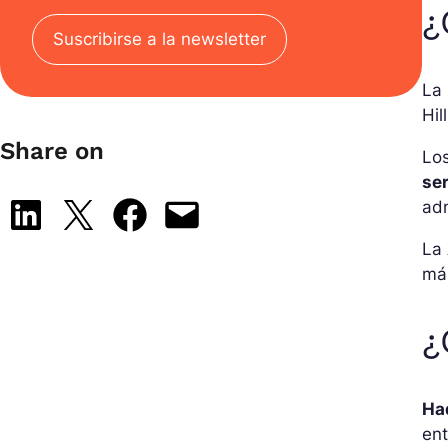
¿
Suscribirse a la newsletter
La
Hil
Share on
Los
se
ad
Share on LinkedIn
Share on X
Share on Facebook
Email this Page
La
má
¿
Ha
ent