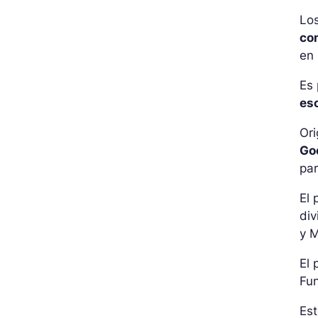
Los
co
en 
Es 
es
Or
Go
pa
El 
div
y M
El 
Fu
Es