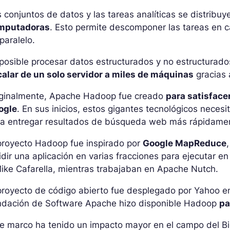
 conjuntos de datos y las tareas analíticas se distribu
mputadoras
. Esto permite descomponer las tareas en 
paralelo.
posible procesar datos estructurados y no estructura
calar de un solo servidor a miles de máquinas
gracias 
iginalmente, Apache Hadoop fue creado
para satisfac
ogle
. En sus inicios, estos gigantes tecnológicos nece
ra entregar resultados de búsqueda web más rápidame
proyecto Hadoop fue inspirado por
Google MapReduce
idir una aplicación en varias fracciones para ejecutar 
ike Cafarella, mientras trabajaban en Apache Nutch.
proyecto de código abierto fue desplegado por Yahoo e
ndación de Software Apache hizo disponible Hadoop
pa
te marco ha tenido un impacto mayor en el campo del B