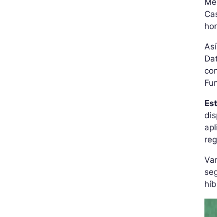
Mes
Ca
hor
Así
Dat
con
Fu
Es
dis
apl
reg
Var
se
híb