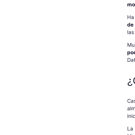
mo
Ha 
de
las
Mu
po
Da
¿
Ca
al
ini
La