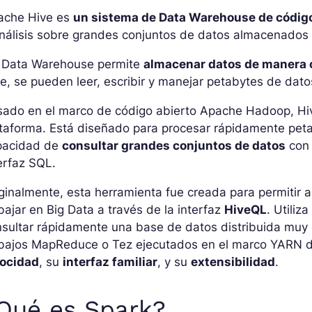
ache Hive es
un sistema de Data Warehouse de código
nálisis sobre grandes conjuntos de datos almacenados 
 Data Warehouse permite
almacenar datos de manera 
e, se pueden leer, escribir y manejar petabytes de dato
sado en el marco de código abierto Apache Hadoop, Hi
taforma. Está diseñado para procesar rápidamente petab
pacidad de
consultar grandes conjuntos de datos
con 
erfaz SQL.
ginalmente, esta herramienta fue creada para permitir
bajar en Big Data a través de la interfaz
HiveQL
. Utiliz
sultar rápidamente una base de datos distribuida muy 
abajos MapReduce o Tez ejecutados en el marco YARN d
locidad
, su
interfaz familiar
, y su
extensibilidad
.
Qué es Spark?