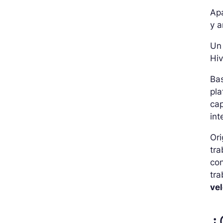
Ap
y a
Un
Hiv
Ba
pla
ca
int
Ori
tra
con
tr
ve
¿