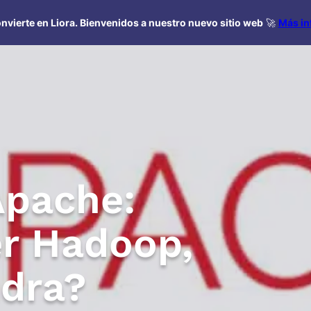
nvierte en Liora. Bienvenidos a nuestro nuevo sitio web
🚀
Más in
Apache:
r Hadoop,
ndra?