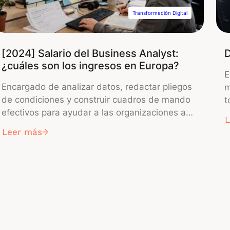
Transformación Digital
[2024] Salario del Business Analyst:
D
¿cuáles son los ingresos en Europa?
E
Encargado de analizar datos, redactar pliegos
m
de condiciones y construir cuadros de mando
t
efectivos para ayudar a las organizaciones a
D
tomar mejores decisiones, el analista de
p
Leer más
negocios es un recurso valioso. Un Business
h
Analyst es un profesional clave dentro de las
t
organizaciones, actuando como un puente
A
entre las funciones de TI y las operaciones
a
…
comerciales. […]
1
2
3
18
19