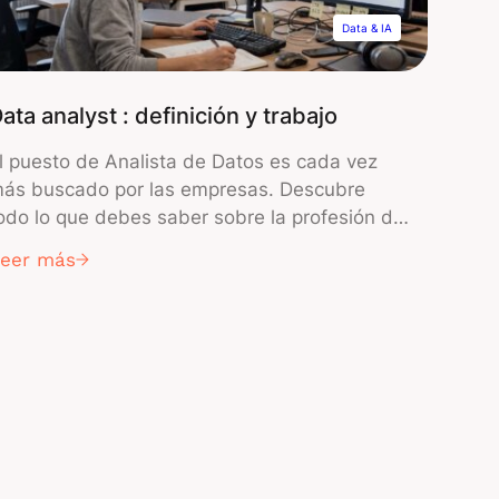
Data & IA
ata analyst : definición y trabajo
l puesto de Analista de Datos es cada vez
ás buscado por las empresas. Descubre
odo lo que debes saber sobre la profesión de
ata Analyst : definición, tipo de carrera
Leer más
rofesional, tareas, responsabilidades,
abilidades necesarias para este tipo de
rabajo, herramientas y sueldo. Un Data
nalyst o Analista de Datos recolecta, trata y
naliza […]