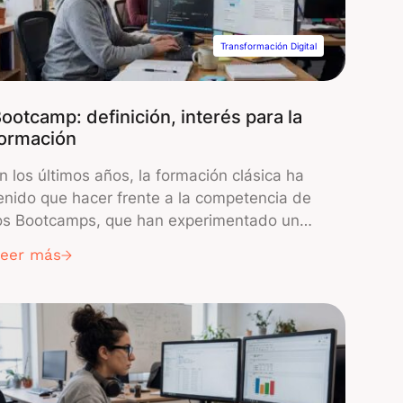
Transformación Digital
ootcamp: definición, interés para la
formación
n los últimos años, la formación clásica ha
enido que hacer frente a la competencia de
os Bootcamps, que han experimentado un
uerte crecimiento. Los Bootcamps son cursos
Leer más
ntensivos de corta duración (por lo general de
 a 12 semanas). Estos cursos están
iseñados para satisfacer las demandas y
xigencias del mercado. A diferencia de […]