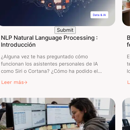
Data & IA
NLP Natural Language Processing :
B
Introducción
¿Alguna vez te has preguntado cómo
E
funcionan los asistentes personales de IA
t
como Siri o Cortana? ¿Cómo ha podido el
l
corrector ortográfico detectar errores de
f
Leer más
sintaxis que ni tú mismo habrías detectado?
i
¿Cómo adivina tu motor de búsqueda las
4
palabras que estabas a punto de escribir a
d
partir de las primeras letras? Aunque estas
e
herramientas […]