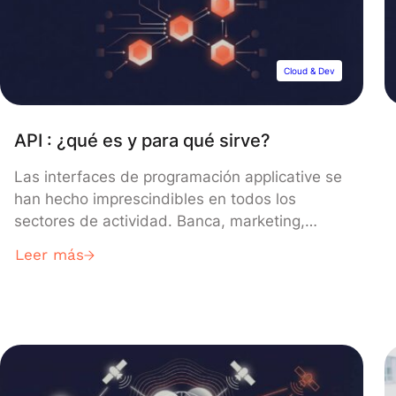
Cloud & Dev
API : ¿qué es y para qué sirve?
Las interfaces de programación applicative se
han hecho imprescindibles en todos los
sectores de actividad. Banca, marketing,
digital, el desarrollo de las APIs sigue
Leer más
creciendo, al igual que la cantidad de datos
que hay que procesar. Pero, ¿de qué estamos
hablando exactamente y para qué se utiliza ?
Una API, el acrónimo de Application
programming […]