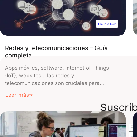
Cloud & Dev
Redes y telecomunicaciones – Guía
completa
Apps móviles, software, Internet of Things
(IoT), websites… las redes y
telecomunicaciones son cruciales para
conectar datos y garantizar el funcionamiento
Leer más
óptimo de estas tecnologías. Por ende, son
Suscríb
esenciales en nuestras sociedades actuales, y
es fundamental capacitarse en esta área.
Comprender las redes y telecomunicaciones
Las redes de telecomunicaciones se
componen de una extensa red […]