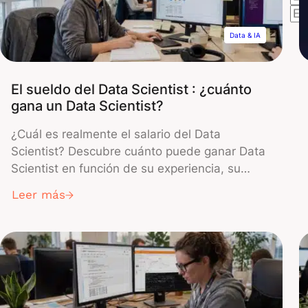
Data & IA
El sueldo del Data Scientist : ¿cuánto
gana un Data Scientist?
¿Cuál es realmente el salario del Data
Scientist? Descubre cuánto puede ganar Data
Scientist en función de su experiencia, su
ubicación geográfica, su sector de actividad,
Leer más
su especialización o sus competencias.
Gracias a las nuevas tecnologías como los
smartphones, el Internet de las cosas o
incluso las redes sociales, las empresas de
todos los sectores […]