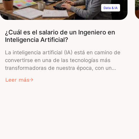
Data & IA
¿Cuál es el salario de un Ingeniero en
Inteligencia Artificial?
La inteligencia artificial (IA) está en camino de
convertirse en una de las tecnologías más
transformadoras de nuestra época, con un
impacto profundo en diversos sectores, desde
Leer más
la salud hasta la automoción, pasando por las
finanzas y las tecnologías de la información.
En paralelo a esta evolución rápida, los
ingenieros especializados en IA se han […]