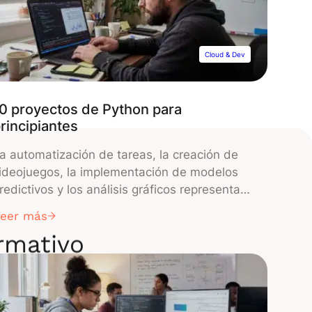
…]
Cloud & Dev
0 proyectos de Python para
rincipiantes
a automatización de tareas, la creación de
ideojuegos, la implementación de modelos
redictivos y los análisis gráficos representan
esafíos apasionantes que todo programador
Leer más
n Python anhela superar. A lo largo de este
ormativo
rtículo, exploraremos los diez proyectos más
decuados tanto para principiantes como para
esarrolladores algo más experimentados,
freciendo así la oportunidad de impresionar a
…]