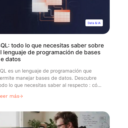
Data & IA
QL: todo lo que necesitas saber sobre
l lenguaje de programación de bases
e datos
QL es un lenguaje de programación que
ermite manejar bases de datos. Descubre
odo lo que necesitas saber al respecto : cómo
unciona, casos de uso, métodos de
Leer más
prendizaje, etc. SQL o «Structured Query
anguage» es un lenguaje de programación
ue permite manipular los datos y los sistemas
e bases de datos relacionales. Este lenguaje