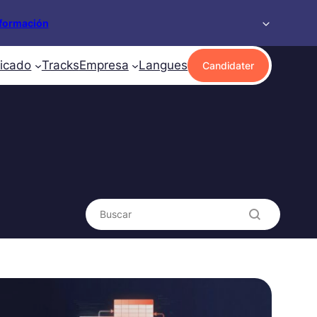
formación
ficado
Tracks
Empresa
Langues
Candidater
Search content