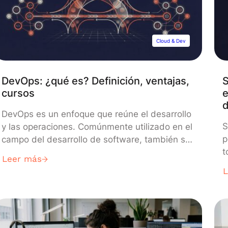
Cloud & Dev
DevOps: ¿qué es? Definición, ventajas,
S
cursos
e
d
DevOps es un enfoque que reúne el desarrollo
S
y las operaciones. Comúnmente utilizado en el
p
campo del desarrollo de software, también se
t
adopta para la Data Science y el Machine
Leer más
f
Learning. Descubre todo lo que necesitas
a
saber: definición, principios, herramientas,
L
historia, cursos, etc. En el pasado, el
q
desarrollo y las operaciones se encontraban
d
separados dentro […]