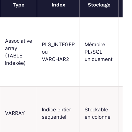
Tai
Type
Index
Stockage
o
Associative
No
PLS_INTEGER
Mémoire
array
bor
ou
PL/SQL
(TABLE
acc
VARCHAR2
uniquement
indexée)
rap
Tail
max
Indice entier
Stockable
fixé
VARRAY
séquentiel
en colonne
cré
ord
pré