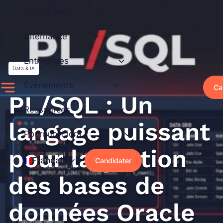
Aller
Particuliers
au
contenu
Alternance
Entreprises
Data & IA
Événements
Ca
PL/SQL : Un
Ressources
langage puissant
Pourquoi Liora ?
pour la gestion
Français
Candidater
des bases de
données Oracle