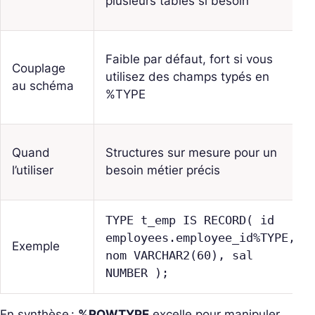
plusieurs tables si besoin
Faible par défaut, fort si vous
Couplage
utilisez des champs typés en
au schéma
%TYPE
Quand
Structures sur mesure pour un
l’utiliser
besoin métier précis
TYPE t_emp IS RECORD( id
employees.employee_id%TYPE,
Exemple
nom VARCHAR2(60), sal
NUMBER );
En synthèse :
%ROWTYPE
excelle pour manipuler