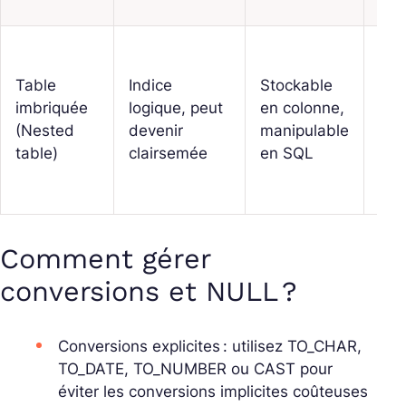
No
bor
Table
Indice
Stockable
ord
imbriquée
logique, peut
en colonne,
non
(Nested
devenir
manipulable
gar
table)
clairsemée
en SQL
en
sto
Comment gérer
conversions et NULL ?
Conversions explicites : utilisez TO_CHAR,
TO_DATE, TO_NUMBER ou CAST pour
éviter les conversions implicites coûteuses