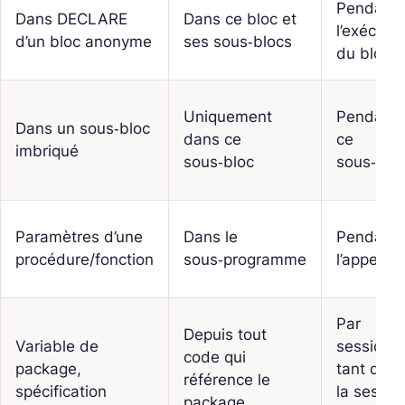
Pendant
Dans DECLARE
Dans ce bloc et
l’exécuti
d’un bloc anonyme
ses sous‑blocs
du bloc
Uniquement
Pendant
Dans un sous‑bloc
dans ce
ce
imbriqué
sous‑bloc
sous‑blo
Paramètres d’une
Dans le
Pendant
procédure/fonction
sous‑programme
l’appel
Par
Depuis tout
Variable de
session,
code qui
package,
tant que
référence le
spécification
la sessio
package