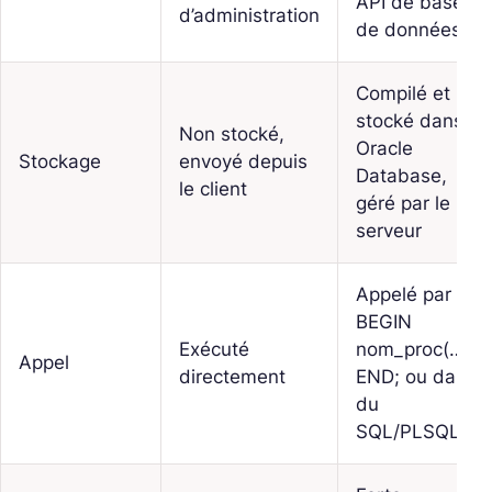
API de base
d’administration
de données
Compilé et
stocké dans
Non stocké,
Oracle
Stockage
envoyé depuis
Database,
le client
géré par le
serveur
Appelé par
BEGIN
Exécuté
nom_proc(…);
Appel
directement
END; ou dans
du
SQL/PLSQL