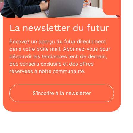
La newsletter du futur
Recevez un aperçu du futur directement
dans votre boîte mail. Abonnez-vous pour
découvrir les tendances tech de demain,
des conseils exclusifs et des offres
réservées à notre communauté.
S’inscrire à la newsletter