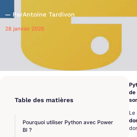
Par
Antoine Tardivon
28 janvier 2026
Pyt
de
son
Le
do
Pourquoi utiliser Python avec Power
don
BI ?