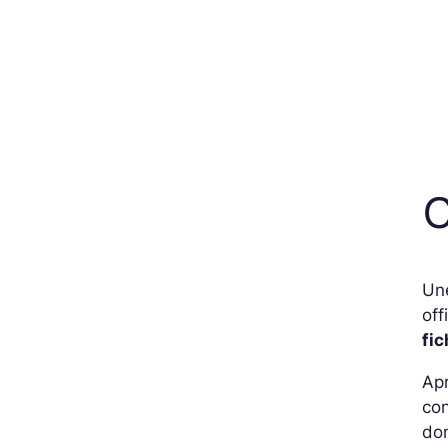
C
Une
off
fic
Apr
co
don