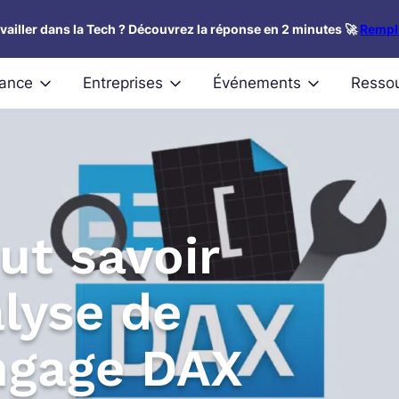
availler dans la Tech ? Découvrez la réponse en 2 minutes 🚀
Rempli
nance
Entreprises
Événements
Resso
ut savoir
alyse de
ngage DAX