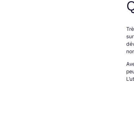
Q
Trè
sur
dé
nom
Ave
peu
L’u