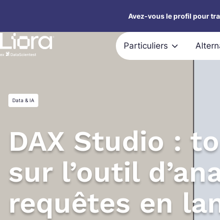
Aller
Avez-vous le profil pour tr
au
contenu
Particuliers
Alter
Data & IA
DAX Studio : to
sur l’outil d’an
requêtes en la