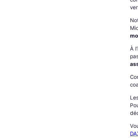
ve
Not
Mic
mo
À l
pa
as
Co
coa
Les
Pou
déc
Vou
DA