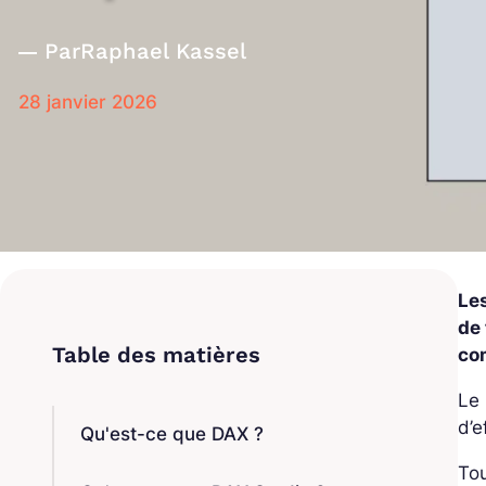
Par
Raphael Kassel
28 janvier 2026
Le
de
co
Le
d’e
Qu'est-ce que DAX ?
Tou