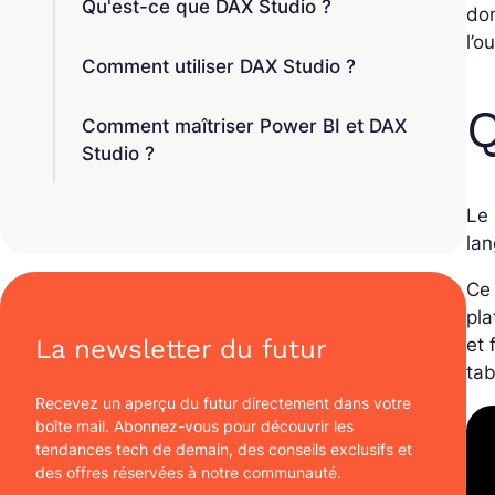
Qu'est-ce que DAX Studio ?
don
l’o
Comment utiliser DAX Studio ?
Q
Comment maîtriser Power BI et DAX
Studio ?
Le
lan
Ce 
pl
et 
La newsletter du futur
tab
Recevez un aperçu du futur directement dans votre
boîte mail. Abonnez-vous pour découvrir les
tendances tech de demain, des conseils exclusifs et
des offres réservées à notre communauté.