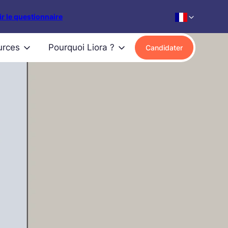
r le questionnaire
urces
Pourquoi Liora ?
Candidater