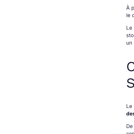
À p
le
Le
sto
un
C
S
Le 
de
De 
com