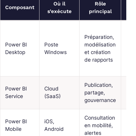
Où il
Rôle
Composant
Con
s’exécute
principal
Préparation,
Power BI
Poste
modélisation
Oui
Desktop
Windows
et création
de rapports
Publication,
Power BI
Cloud
partage,
Non
Service
(SaaS)
gouvernance
Consultation
Power BI
iOS,
en mobilité,
Non
Mobile
Android
alertes