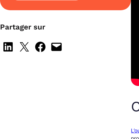
Partager sur
Share on LinkedIn
Share on X
Share on Facebook
Email this Page
C
L’o
pro