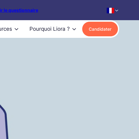
r le questionnaire
urces
Pourquoi Liora ?
Candidater