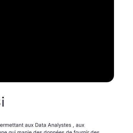
i
ermettant aux Data Analystes , aux
sonne qui manie des données de fournir des