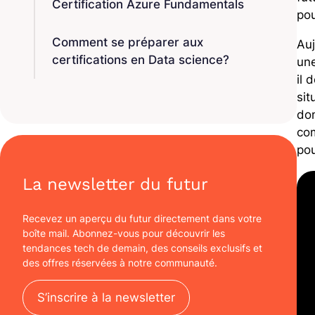
Certification Azure Fundamentals
po
Comment se préparer aux
Auj
certifications en Data science?
un
il 
sit
do
co
pou
La newsletter du futur
Recevez un aperçu du futur directement dans votre
boîte mail. Abonnez-vous pour découvrir les
tendances tech de demain, des conseils exclusifs et
des offres réservées à notre communauté.
S’inscrire à la newsletter