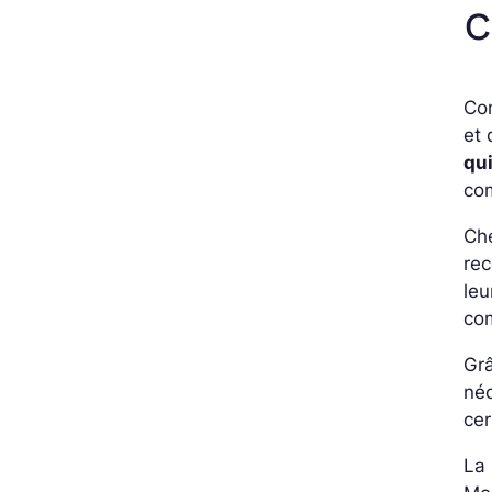
c
Con
et 
qu
com
Che
rec
leu
com
Grâ
néc
cer
La 