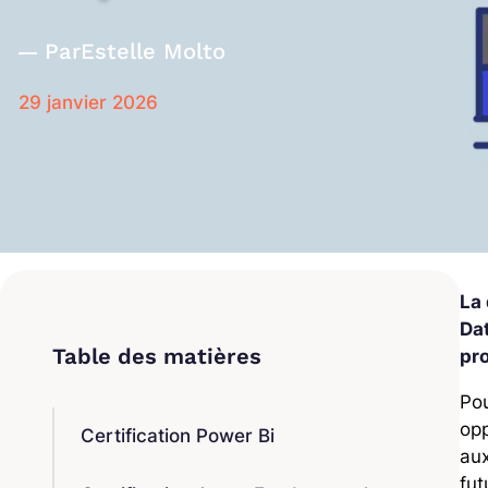
Par
Estelle Molto
29 janvier 2026
La
Dat
pro
Pou
opp
Certification Power Bi
aux
fut