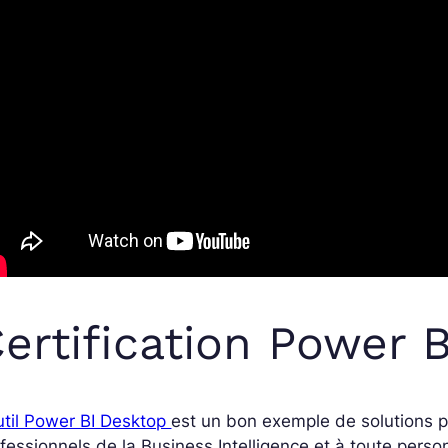
ertification Power B
util Power BI Desktop
est un bon exemple de solutions p
fessionnels de la Business Intelligence et à toute per