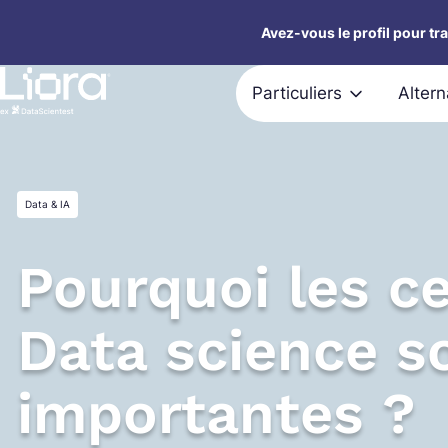
Aller
Avez-vous le profil pour tr
au
contenu
Particuliers
Alter
Data & IA
Pourquoi les ce
Data science s
importantes ?