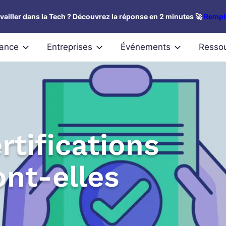
availler dans la Tech ? Découvrez la réponse en 2 minutes 🚀
Rempli
nance
Entreprises
Événements
Resso
rtifications
ont-elles