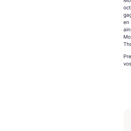
MoS
oc
gag
en 
ain
MoS
Tho
Pre
vos