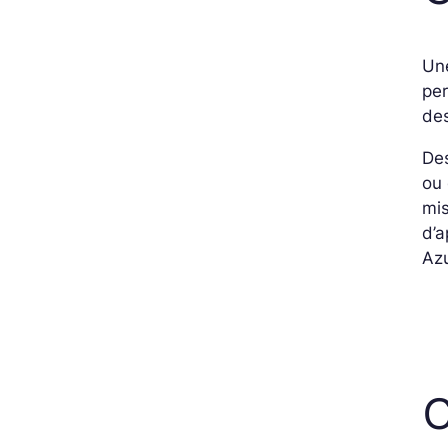
Une
per
des
Des
ou 
mis
d’a
Azu