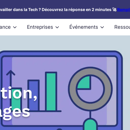
availler dans la Tech ? Découvrez la réponse en 2 minutes 🚀
Rempli
nance
Entreprises
Événements
Resso
tion,
ages