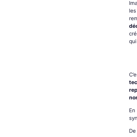
Im
les
rem
dé
cré
qui
C’e
te
re
no
En
syn
De