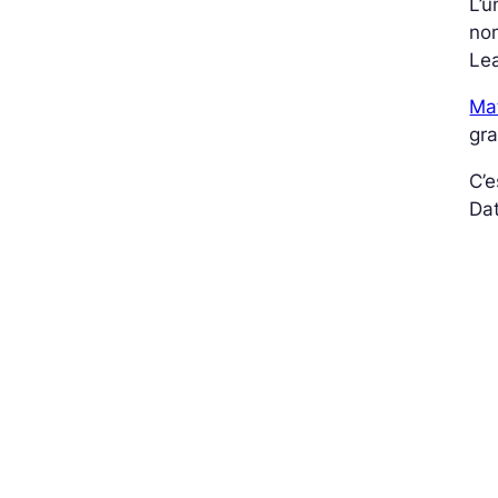
L’u
nom
Lea
Mat
gra
C’e
Dat