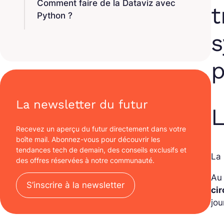
Comment faire de la Dataviz avec
t
Python ?
s
p
La newsletter du futur
L
Recevez un aperçu du futur directement dans votre
boîte mail. Abonnez-vous pour découvrir les
tendances tech de demain, des conseils exclusifs et
La 
des offres réservées à notre communauté.
Au 
S’inscrire à la newsletter
cir
jou