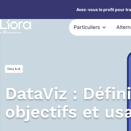
Aller
Avez-vous le profil pour tr
au
contenu
Particuliers
Alter
Data & IA
DataViz : Défini
objectifs et us