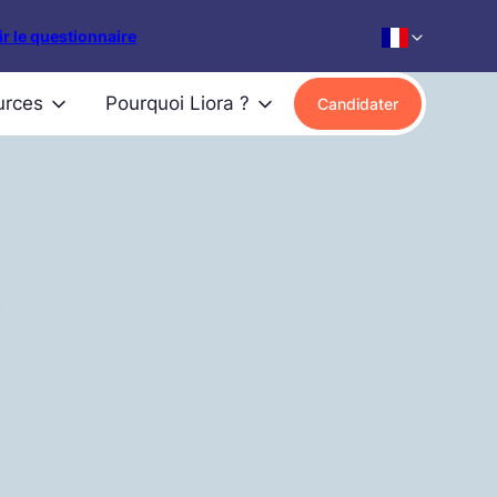
r le questionnaire
urces
Pourquoi Liora ?
Candidater