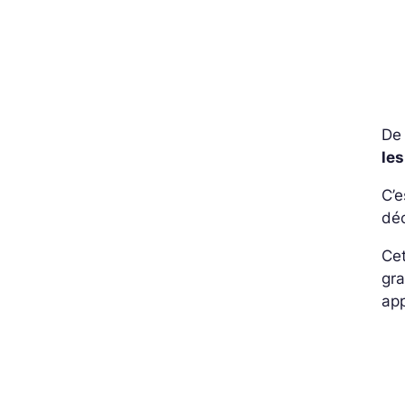
De
le
C’
dé
Ce
gra
ap