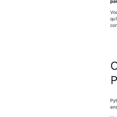
pa
Vou
qu’
con
C
P
Pyt
en