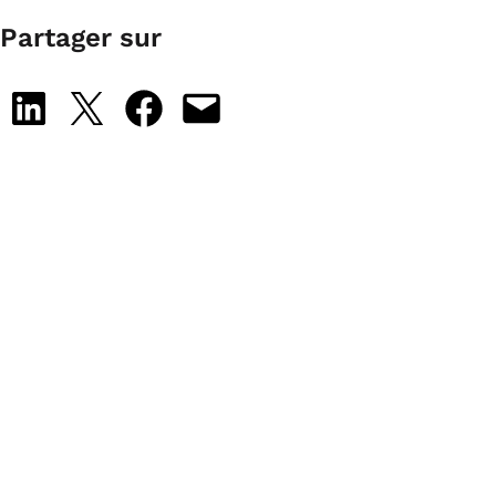
Partager sur
Share on LinkedIn
Share on X
Share on Facebook
Email this Page