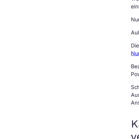
ein
Nu
Auß
Die
Nu
Be
Pow
Sch
Aus
Ans
K
v