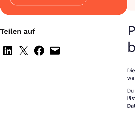
P
Teilen auf
Share on LinkedIn
Share on X
Share on Facebook
Email this Page
Di
wer
Du
läs
Da