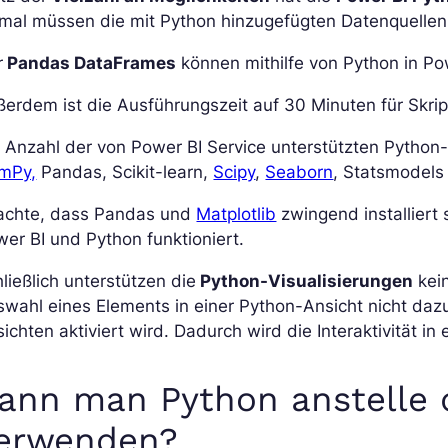
mal müssen die mit Python hinzugefügten Datenquellen 
r
Pandas DataFrames
können mithilfe von Python in Po
erdem ist die Ausführungszeit auf 30 Minuten für Skrip
 Anzahl der von Power BI Service unterstützten Python-B
mPy,
Pandas, Scikit-learn,
Scipy
,
Seaborn
, Statsmodels
achte, dass Pandas und
Matplotlib
zwingend installiert
er BI und Python funktioniert.
ließlich unterstützen die
Python-Visualisierungen
kein
wahl eines Elements in einer Python-Ansicht nicht dazu
ichten aktiviert wird. Dadurch wird die Interaktivität i
ann man Python anstelle 
erwenden?