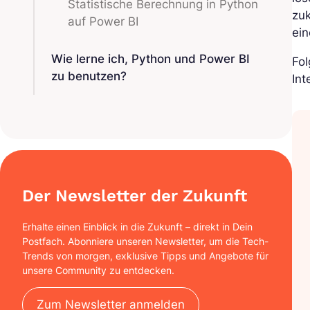
Statistische Berechnung in Python
zuk
auf Power BI
ein
Wie lerne ich, Python und Power BI
Fol
zu benutzen?
Int
Der Newsletter der Zukunft
Erhalte einen Einblick in die Zukunft – direkt in Dein
Postfach. Abonniere unseren Newsletter, um die Tech-
Trends von morgen, exklusive Tipps und Angebote für
unsere Community zu entdecken.
Zum Newsletter anmelden