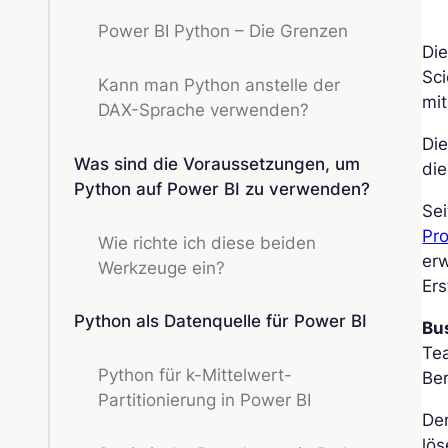
Power BI Python – Die Grenzen
Di
Sc
Kann man Python anstelle der
mit
DAX-Sprache verwenden?
Di
Was sind die Voraussetzungen, um
die
Python auf Power BI zu verwenden?
Sei
Pr
Wie richte ich diese beiden
erw
Werkzeuge ein?
Er
Python als Datenquelle für Power BI
Bu
Te
Python für k-Mittelwert-
Ber
Partitionierung in Power BI
De
lös