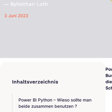
By
Nathan Loth
3 Juni 2023
Po
Bu
di
Sc
Power BI Python – Wieso sollte man
beide zusammen benutzen ?