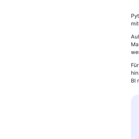
Pyt
mi
Au
Ma
we
Fü
hin
BI 