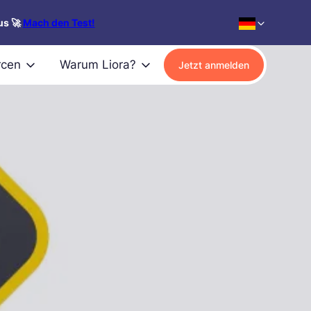
us 🚀
Mach den Test!
rcen
Warum Liora?
Jetzt anmelden