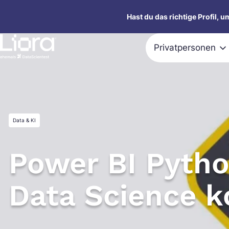
Zum
Hast du das richtige Profil, 
Inhalt
springen
Privatpersonen
Data & KI
Power BI Pytho
Data Science k