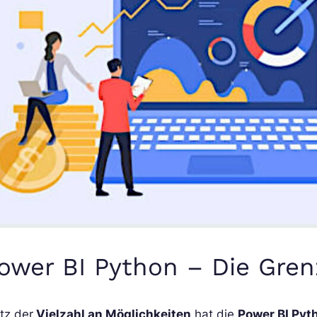
ower BI Python – Die Gre
tz der
Vielzahl an Möglichkeiten
hat die
Power BI Pyt