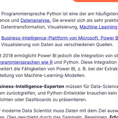
e Programmiersprache Python ist eine der am häufigst
ience und
Datenanalyse.
Sie erweist sich als sehr pra
 Datentransformation, Visualisierung,
Machine Learning
e
Business-Intelligence-Plattform von Microsoft, Power B
 Visualisierung von Daten aus verschiedenen Quellen.
t 2018 ermöglicht Power BI jedoch die Integration von s
ogrammiersprachen wie R
und Python. Diese Integration 
eitert die Fähigkeiten von Power BI, z. B. bei der Extr
stellung von Machine-Learning-Modellen.
siness-Intelligence-Experten
müssen für Data-Science
am zurückgreifen, und Python-Entwickler brauchen kein
ichten oder Dashboards zu präsentieren.
r moderne Data Scientist muss Daten mit dem Ziel aus
en. Dies geschieht durch das Sammeln, Bereinigen,
Erf