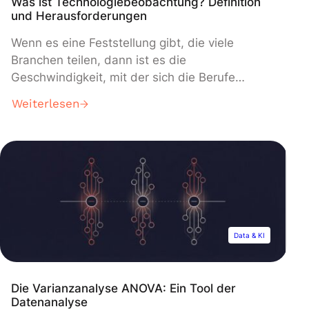
Was ist Technologiebeobachtung? Definition
und Herausforderungen
Wenn es eine Feststellung gibt, die viele
Branchen teilen, dann ist es die
Geschwindigkeit, mit der sich die Berufe
weiterentwickeln. Es wird immer wichtiger,
Weiterlesen
Innovationen und Fortschritte zu verfolgen, die
sich auf die Zukunft deines Unternehmens
auswirken können. Das ist es, was man als
Technologieüberwachung bezeichnet. In
diesem Artikel gehen wir auf die Definition und
[…]
Data & KI
Die Varianzanalyse ANOVA: Ein Tool der
Datenanalyse