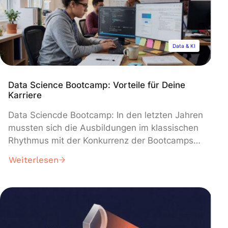
man gute Prompts? […]
Data & KI
Data Science Bootcamp: Vorteile für Deine
Karriere
Data Sciencde Bootcamp: In den letzten Jahren
mussten sich die Ausbildungen im klassischen
Rhythmus mit der Konkurrenz der Bootcamps
auseinandersetzen, die ein starkes Wachstum
Weiterlesen
verzeichnen. Bootcamps sind Intensivkurse
über einen kurzen Zeitraum (in der Regel 4 bis
12 Wochen). Diese Kurse zielen darauf ab, auf
die Nachfrage und die Anforderungen des
Marktes zu reagieren. Im […]