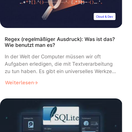
Cloud & Dev
Regex (regelmäßiger Ausdruck): Was ist das?
Wie benutzt man es?
In der Welt der Computer müssen wir oft
Aufgaben erledigen, die mit Textverarbeitung
zu tun haben. Es gibt ein universelles Werkzeug
namens Regex, das oft die leistungsfähigsten
Weiterlesen
Lösungen in diesem Bereich anbietet. Reguläre
Ausdrücke sind jedoch weitgehend unbekannt,
da sie manchmal etwas verwirrend aussehen.
Was ist Regex? Ein regulärer Ausdruck, auch
umgangssprachlich Regex genannt, ist […]