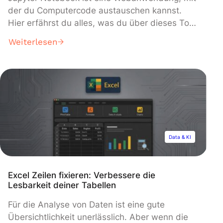
der du Computercode austauschen kannst.
Hier erfährst du alles, was du über dieses Tool
wissen musst, das bei Entwicklern sehr beliebt
Weiterlesen
ist, aber auch in der Data Science nicht fehlen
darf. Jedes Programmierprojekt muss an einem
bestimmten Punkt seines Fortschritts geteilt
werden. Es ist möglich, den Quellcode Was ist
[…]
Data & KI
Excel Zeilen fixieren: Verbessere die
Lesbarkeit deiner Tabellen
Für die Analyse von Daten ist eine gute
Übersichtlichkeit unerlässlich. Aber wenn die