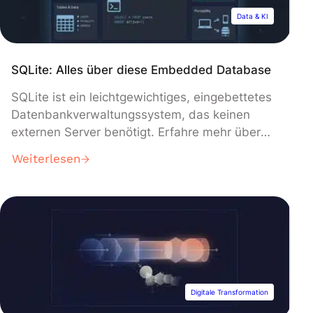
Data & KI
SQLite: Alles über diese Embedded Database
SQLite ist ein leichtgewichtiges, eingebettetes
Datenbankverwaltungssystem, das keinen
externen Server benötigt. Erfahre mehr über
seine Eigenschaften, Vorteile, Anwendungen
Weiterlesen
und seinen Nutzen für die Data Science!
Datenbankverwaltungssysteme sind ein
unverzichtbares Werkzeug, vor allem für Data
Science-Profis. Diese Software ermöglicht es,
Daten strukturiert in Tabellen zu speichern,
was die Manipulation und das Abrufen von
Informationen erleichtert. Traditionelle […]
Digitale Transformation