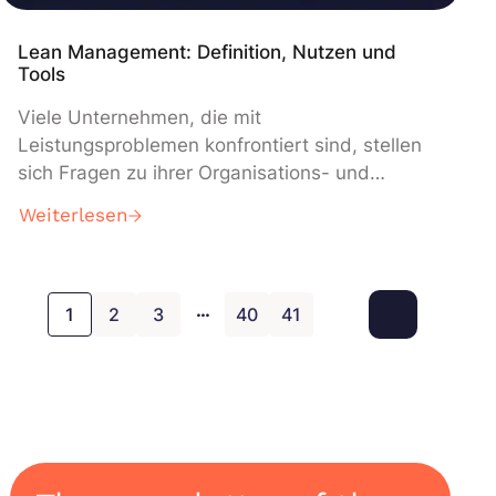
Lean Management: Definition, Nutzen und
Tools
Viele Unternehmen, die mit
Leistungsproblemen konfrontiert sind, stellen
sich Fragen zu ihrer Organisations- und
Managementstruktur. Für einige von ihnen
Weiterlesen
scheint die Einführung eines Lean
Management-Ansatzes eine Lösung zu sein,
um wieder zu Produktivität und Rentabilität
…
zurückzukehren, indem sie sich insbesondere
1
2
3
40
41
auf die Reduzierung von Verschwendung und
die Suche nach Wert stützen. Was ist Lean
Management […]