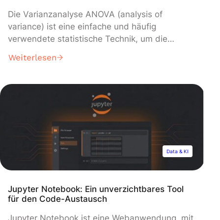
Die Varianzanalyse ANOVA (analysis of
variance) ist eine einfache und häufig
verwendete statistische Technik, um die
Beziehung zwischen zwei (oder mehreren)
Weiterlesen
Variablen zu untersuchen, insbesondere
zwischen einer erklärenden Variablen und einer
Zielvariablen (oder abhängigen Variablen). Die
ANOVA ermöglicht es uns zu verstehen, ob und
wie die erklärende Variable die Zielvariable
beeinflusst. Die Varianzanalyse ANOVA wird
[…]
Data & KI
Jupyter Notebook: Ein unverzichtbares Tool
für den Code-Austausch
Jupyter Notebook ist eine Webanwendung, mit