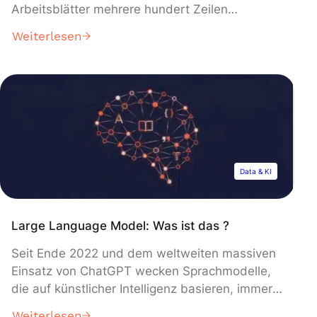
Arbeitsblätter mehrere hundert Zeilen
umfassen, kann man leicht die Orientierung
Weiterlesen
verlieren. Deshalb ist es besser, wenn du eine
Excel Zeilen fixieren wirst. Wir erklären dir, wie
das geht. Warum sollte man Excel Zeilen
fixieren? Excel-Tabellen sind zwar wertvolle
Analysewerkzeuge, aber sie enthalten […]
Data & KI
Large Language Model: Was ist das ?
Seit Ende 2022 und dem weltweiten massiven
Einsatz von ChatGPT wecken Sprachmodelle,
die auf künstlicher Intelligenz basieren, immer
mehr Interesse; sowohl bei der breiten
Weiterlesen