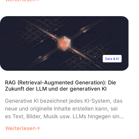
Öffentlichkeit als auch bei Unternehmen. Was
sind also Large Language Models? Wie
funktionieren sie? Wozu dienen sie? Was sind
ihre Vorteile? Finde die Antworten auf deine
Fragen in diesem Artikel. Was […]
Data & KI
RAG (Retrieval-Augmented Generation): Die
Zukunft der LLM und der generativen KI
Generative KI bezeichnet jedes KI-System, das
neue und originelle Inhalte erstellen kann, sei
es Text, Bilder, Musik usw. LLMs hingegen sind
spezielle Arten generativer KI, die sich auf das
Weiterlesen
Verständnis und die Generierung natürlicher