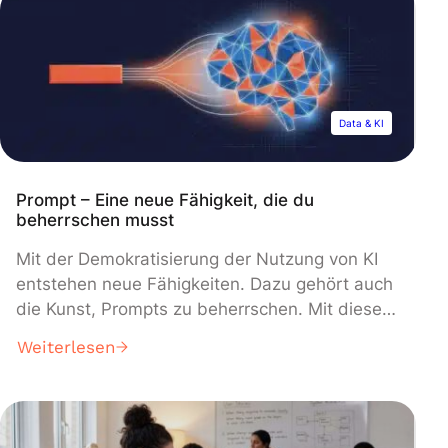
ist das Design von vortrainierten Modellen in
den Mittelpunkt des […]
Data & KI
Prompt – Eine neue Fähigkeit, die du
beherrschen musst
Mit der Demokratisierung der Nutzung von KI
entstehen neue Fähigkeiten. Dazu gehört auch
die Kunst, Prompts zu beherrschen. Mit diesen
auf den ersten Blick ganz einfachen
Weiterlesen
Anweisungen lässt sich das volle Potenzial der
künstlichen Intelligenz ausschöpfen. Aber
worum handelt es sich dann? Wie kann man
Prompts nutzen? Und vor allem: Wie schreibt