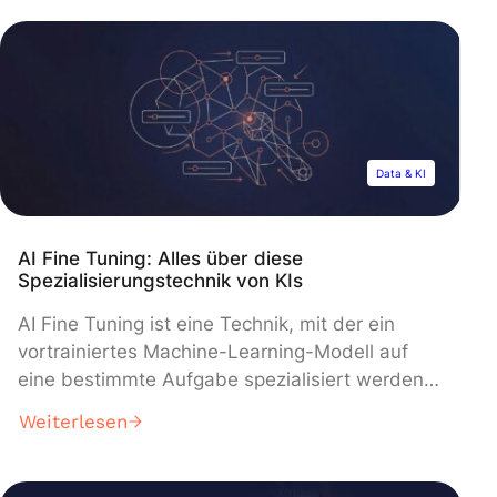
Sprache in großem Maßstab konzentrieren.
Diese Modelle, wie OpenAIs GPT (Generative
Pre-trained Transformer), werden mit riesigen
Textkorpora trainiert, um die Feinheiten […]
Data & KI
AI Fine Tuning: Alles über diese
Spezialisierungstechnik von KIs
AI Fine Tuning ist eine Technik, mit der ein
vortrainiertes Machine-Learning-Modell auf
eine bestimmte Aufgabe spezialisiert werden
kann. Hier erfährst du alles, was du über diese
Weiterlesen
Technik im Herzen der künstlichen Intelligenz
wissen musst! Machine Learning entwickelt
sich schnell, sehr schnell. In den letzten Jahren