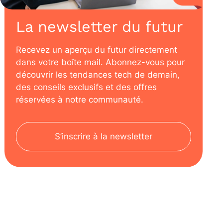
La newsletter du futur
Recevez un aperçu du futur directement
dans votre boîte mail. Abonnez-vous pour
découvrir les tendances tech de demain,
des conseils exclusifs et des offres
réservées à notre communauté.
S’inscrire à la newsletter