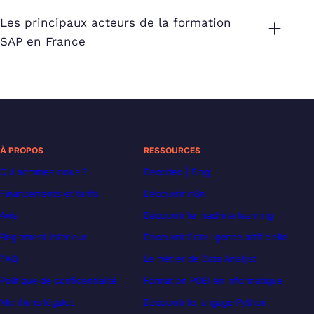
Les principaux acteurs de la formation
SAP en France
À PROPOS
RESSOURCES
Qui sommes-nous ?
Decoded | Blog
Financements et tarifs
Découvrir n8n
Avis
Découvrir le machine learning
Règlement intérieur
Découvrir l’intelligence artificielle
FAQ
Le métier de Data Analyst
Politique de confidentialité
Formation POEI en informatique
Mentions légales
Découvrir le langage Python