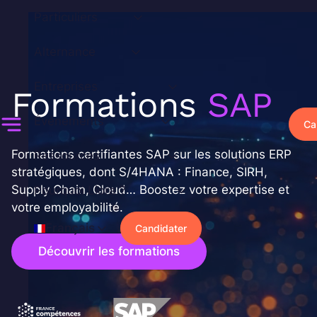
Aller
Particuliers
au
contenu
Alternance
Entreprises
Formations
SAP
Événements
Ca
Formations certifiantes SAP sur les solutions ERP
Ressources
stratégiques, dont S/4HANA : Finance, SIRH,
Supply Chain, Cloud… Boostez votre expertise et
Pourquoi Liora ?
votre employabilité.
Français
Candidater
Découvrir les formations