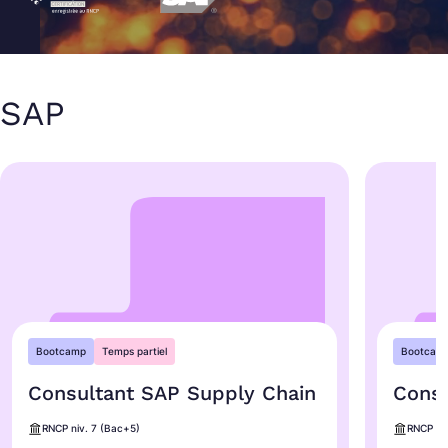
SAP
Bootcamp
Temps partiel
Bootcam
Consultant SAP Supply Chain
Consu
RNCP niv. 7 (Bac+5)
RNCP ni