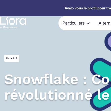
Aller
Avez-vous le profil pour tr
au
contenu
Particuliers
Alter
Data & IA
Snowflake : Co
révolutionné le