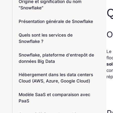
Origine et signification du nom
"Snowflake"
Q
Présentation générale de Snowflake
O
Quels sont les services de
Snowflake ?
Le 
Snowflake, plateforme d'entrepôt de
flo
données Big Data
so
co
Hébergement dans les data centers
rép
Cloud (AWS, Azure, Google Cloud)
Modèle SaaS et comparaison avec
PaaS
P