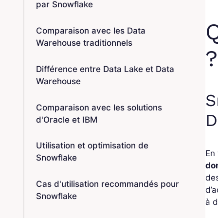
par Snowflake
Q
Comparaison avec les Data
Warehouse traditionnels
?
Différence entre Data Lake et Data
Warehouse
S
Comparaison avec les solutions
D
d'Oracle et IBM
Utilisation et optimisation de
En
Snowflake
do
des
Cas d'utilisation recommandés pour
d’a
Snowflake
à d