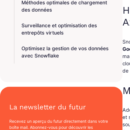
Méthodes optimales de chargement
H
des données
A
Surveillance et optimisation des
entrepôts virtuels
Sno
Optimisez la gestion de vos données
Go
avec Snowflake
mai
clo
de 
M
La newsletter du futur
Ad
et 
Recevez un aperçu du futur directement dans votre
sou
boîte mail. Abonnez-vous pour découvrir les