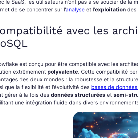
c le SaaS, les utilisateurs n’ont pas à se soucier de la 
met de se concentrer sur l’
analyse
et l’
exploitation
des
ompatibilité avec les arch
oSQL
wflake est conçu pour être compatible avec les archit
lution extrêmement
polyvalente
. Cette compatibilité pe
ntages des deux mondes : la robustesse et la structur
si que la flexibilité et l’évolutivité des
bases de données 
t gérer à la fois des
données structurées
et
semi-str
ilitant une intégration fluide dans divers environnemen