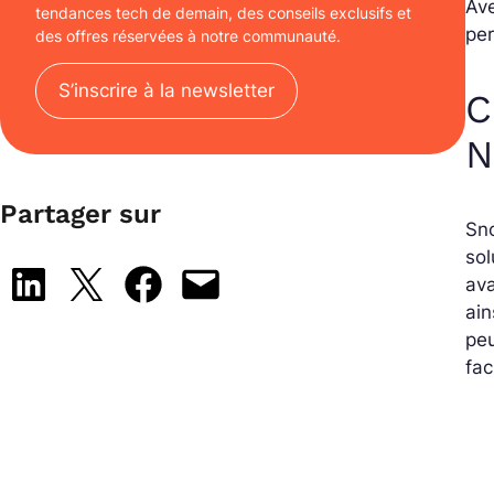
Ave
tendances tech de demain, des conseils exclusifs et
per
des offres réservées à notre communauté.
S’inscrire à la newsletter
C
N
Partager sur
Sno
so
Share on LinkedIn
Share on X
Share on Facebook
Email this Page
ava
ain
peu
fac