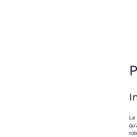
P
I
Le 
qu’
rob