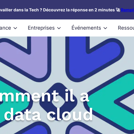
availler dans la Tech ? Découvrez la réponse en 2 minutes 🚀
Rempli
nance
Entreprises
Événements
Resso
mment il a
 data cloud