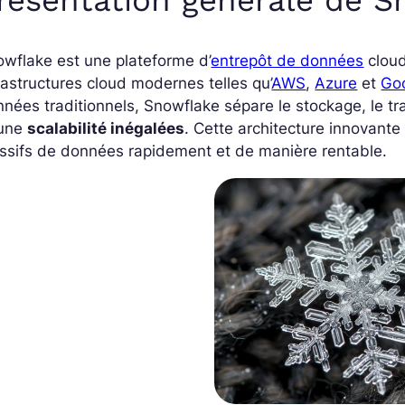
wflake est une plateforme d’
entrepôt de données
cloud
rastructures cloud modernes telles qu’
AWS
,
Azure
et
Go
nées traditionnels, Snowflake sépare le stockage, le trai
 une
scalabilité inégalées
. Cette architecture innovante
ssifs de données rapidement et de manière rentable.