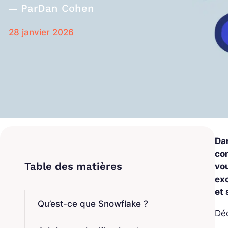
Par
Dan Cohen
28 janvier 2026
Da
co
vo
exc
et
Qu’est-ce que Snowflake ?
Dé