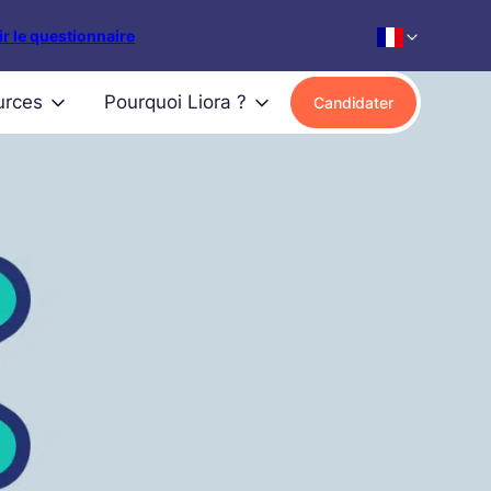
r le questionnaire
urces
Pourquoi Liora ?
Candidater