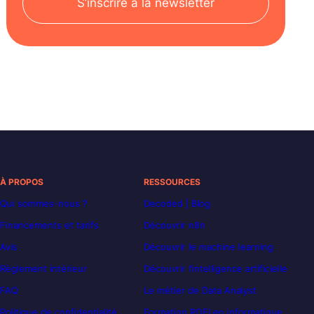
S’inscrire à la newsletter
À PROPOS
RESSOURCES
Qui sommes-nous ?
Decoded | Blog
Financements et tarifs
Découvrir n8n
Avis
Découvrir le machine learning
Règlement intérieur
Découvrir l’intelligence artificielle
FAQ
Le métier de Data Analyst
Politique de confidentialité
Formation POEI en informatique