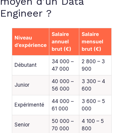
moyen d’un Data
Engineer ?
Salaire
Salaire
Niveau
annuel
mensuel
d’expérience
brut (€)
brut (€)
34 000 –
2 800 – 3
Débutant
47 000
900
40 000 –
3 300 – 4
Junior
56 000
600
44 000 –
3 600 – 5
Expérimenté
61 000
000
50 000 –
4 100 – 5
Senior
70 000
800