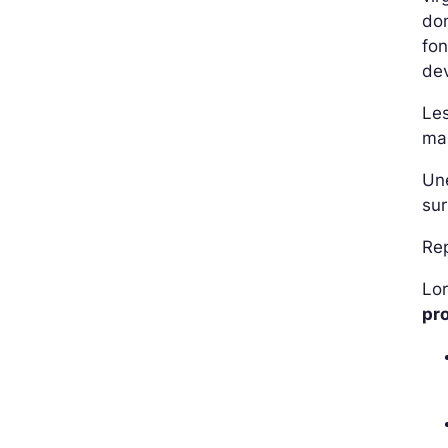
don
fon
dev
Les
man
Une
sur
Rep
Lor
pr