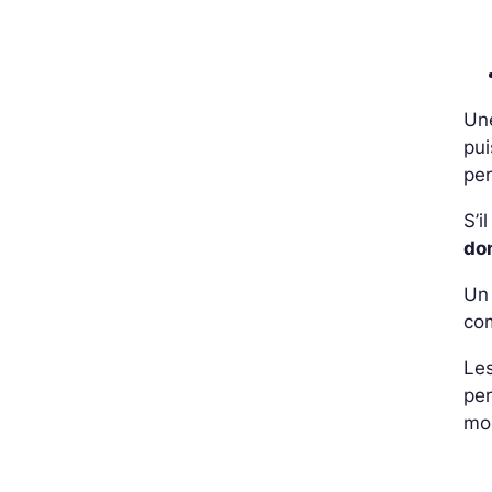
Une
pui
per
S’i
don
U
co
Les
per
mod