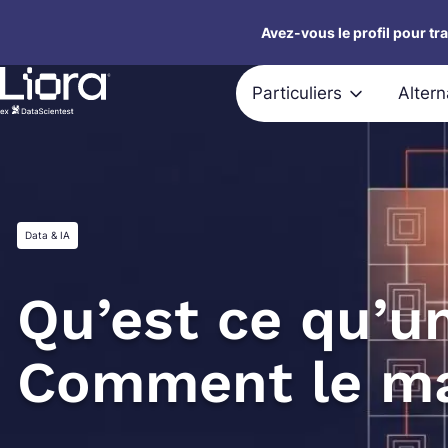
Aller
Avez-vous le profil pour tr
au
contenu
Particuliers
Alter
Data & IA
Qu’est ce qu’u
Comment le ma