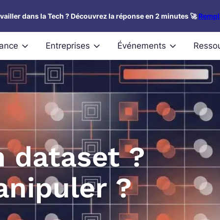
availler dans la Tech ? Découvrez la réponse en 2 minutes 🚀
Rempli
nance
Entreprises
Événements
Resso
n dataset ?
nipuler ?