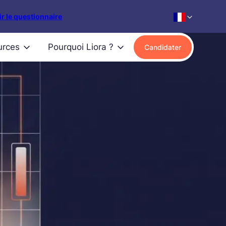
r le questionnaire
urces
Pourquoi Liora ?
Candidater