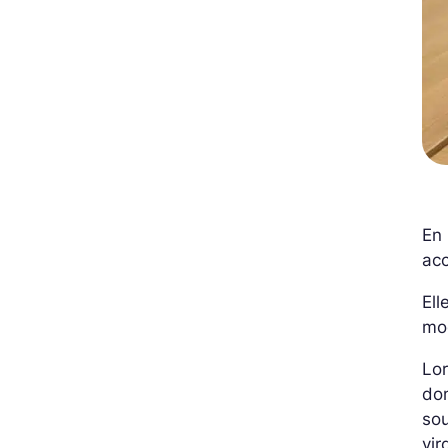
En 
ac
Ell
mo
Lor
don
sou
vir