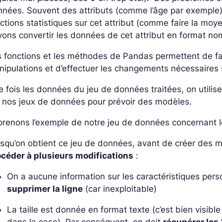
nées. Souvent des attributs (comme l’âge par exemple) s
ctions statistiques sur cet attribut (comme faire la moy
ons convertir les données de cet attribut en format no
 fonctions et les méthodes de Pandas permettent de fa
ipulations et d’effectuer les changements nécessaires 
 fois les données du jeu de données traitées, on utili
 nos jeux de données pour prévoir des modèles.
renons l’exemple de notre jeu de données concernant le
squ’on obtient ce jeu de données, avant de créer des
océder à plusieurs modifications
:
On a aucune information sur les caractéristiques perso
supprimer la ligne
(car inexploitable)
La taille est donnée en format texte (c’est bien visibl
dans la case). Par conséquent, on doit
récupérer les