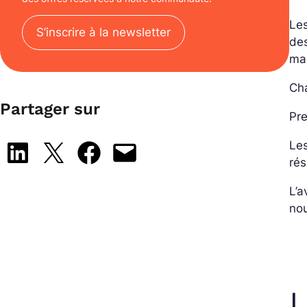
Les
S’inscrire à la newsletter
des
ma
Ch
Partager sur
Pre
Les
Share on LinkedIn
Share on X
Share on Facebook
Email this Page
rés
L’a
nou
L