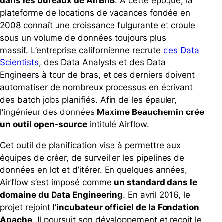
dans les bureaux de AirBnB
. A cette époque, la
plateforme de locations de vacances fondée en
2008 connaît une croissance fulgurante et croule
sous un volume de données toujours plus
massif.
L’entreprise californienne recrute
des Data
Scientists
,
des Data Analysts et des Data
Engineers à tour de bras, et ces derniers doivent
automatiser de nombreux processus en écrivant
des batch jobs planifiés. Afin de les épauler,
l’ingénieur des données
Maxime Beauchemin crée
un outil open-source
intitulé Airflow.
Cet outil de planification vise à permettre aux
équipes de créer, de surveiller les pipelines de
données en lot et d’itérer. En quelques années,
Airflow s’est imposé comme
un standard dans le
domaine du Data Engineering
.
En avril 2016, le
projet rejoint
l’incubateur officiel de la Fondation
Apache
. Il poursuit son développement et reçoit le