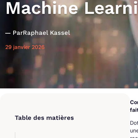
Machine Learn
Par
Raphael Kassel
29 janvier 2026
Co
fai
Dot
une