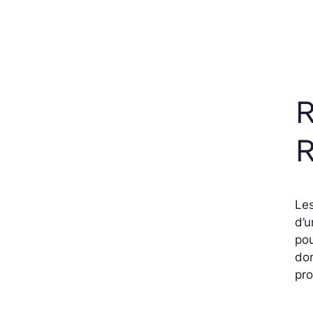
R
R
Les
d’u
po
dom
pro