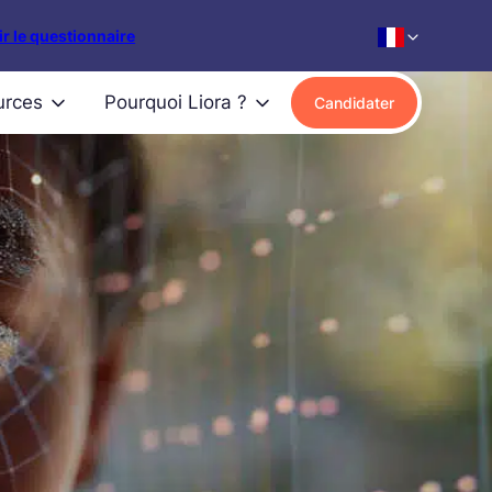
r le questionnaire
urces
Pourquoi Liora ?
Candidater