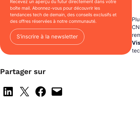
Recevez un aperçu du futur directement dans votre
boîte mail. Abonnez-vous pour découvrir les
tendances tech de demain, des conseils exclusifs et
Plu
des offres réservées à notre communauté.
CNN
re
S’inscrire à la newsletter
Vi
tec
Partager sur
Share on LinkedIn
Share on X
Share on Facebook
Email this Page