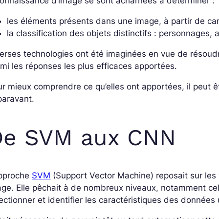
onnaissance d’image se sont acharnées à déterminer :
les éléments présents dans une image, à partir de cara
la classification des objets distinctifs : personnages
erses technologies ont été imaginées en vue de résou
mi les réponses les plus efficaces apportées.
r mieux comprendre ce qu’elles ont apportées, il peut ê
paravant.
De SVM aux CNN
approche
SVM
(Support Vector Machine) reposait sur les 
age. Elle pêchait à de nombreux niveaux, notamment
ce
ectionner et identifier les caractéristiques des données 