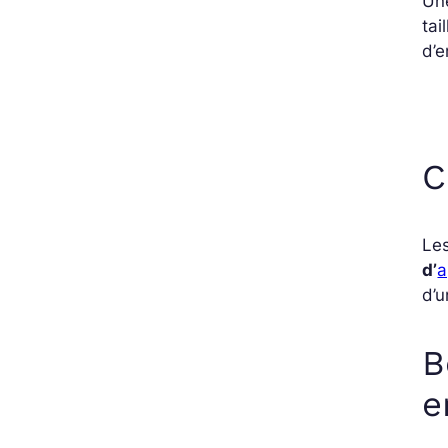
Une
tai
d’e
C
Les
d’
a
d’u
B
e