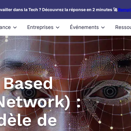
availler dans la Tech ? Découvrez la réponse en 2 minutes 🚀
Rempli
nance
Entreprises
Événements
Resso
 Based
Network) :
dèle de