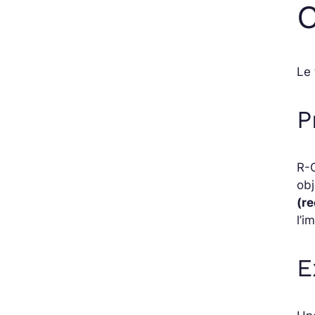
Le
P
R-C
obj
(r
l’i
E