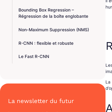
Il 
hum
Bounding Box Regression –
Régression de la boîte englobante
Non-Maximum Suppression (NMS)
R
R-CNN : flexible et robuste
Le Fast R-CNN
Le
ima
La 
d’
La newsletter du futur
A