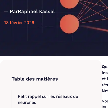
Par
Raphael Kassel
18 février 2026
Qua
les
et 
rés
Net
Petit rappel sur les réseaux de
Vou
neurones
le