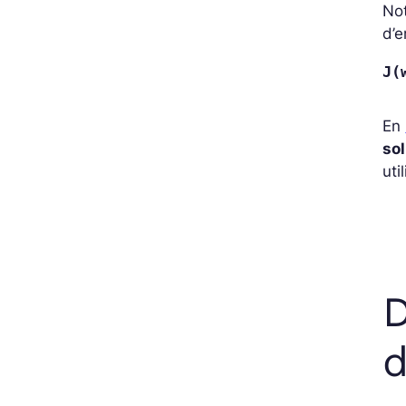
Not
d’e
J(
En
sol
uti
D
d