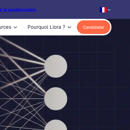
r le questionnaire
urces
Pourquoi Liora ?
Candidater