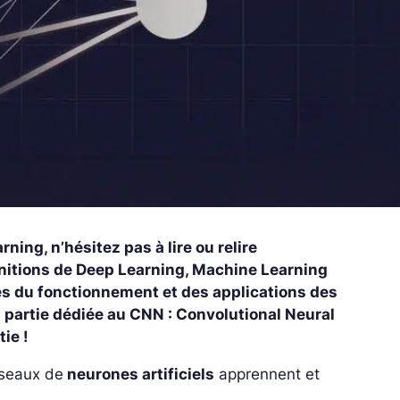
ing, n’hésitez pas à lire ou relire
finitions de Deep Learning, Machine Learning
gnes du fonctionnement et des applications des
a partie dédiée au CNN : Convolutional Neural
tie !
éseaux de
neurones artificiels
apprennent et