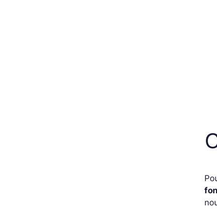
C
Pou
fon
nou