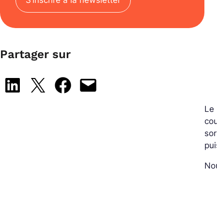
S’inscrire à la newsletter
Partager sur
Share on LinkedIn
Share on X
Share on Facebook
Email this Page
Le 
cou
sor
pui
No