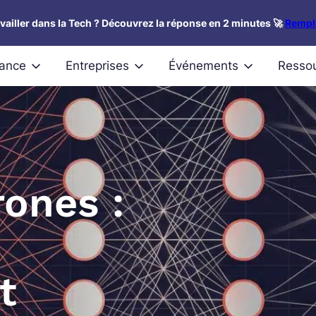
availler dans la Tech ? Découvrez la réponse en 2 minutes 🚀
Rempli
nance
Entreprises
Événements
Resso
ones :
t