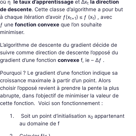
où η
le taux d’apprentissage
et
∆
x
la direction
t
de descente
. Cette classe d’algorithme a pour but
à chaque itération d’avoir ƒ(
x
)
≤ ƒ (
x
)
, avec
t+1
t
ƒ
une
fonction convexe
que l’on souhaite
minimiser.
L’algorithme de descente du gradient décide de
suivre comme direction de descente l’opposé du
gradient d’une fonction
convexe
f, ie
– Δ
ƒ
.
Pourquoi ? Le gradient d’une fonction indique sa
croissance maximale à partir d’un point. Alors
choisir l’opposé revient à prendre la pente la plus
abrupte, dans l’objectif de minimiser la valeur de
cette fonction. Voici son fonctionnement :
Soit un point d’initialisation
x
appartenant
0
au domaine de
f