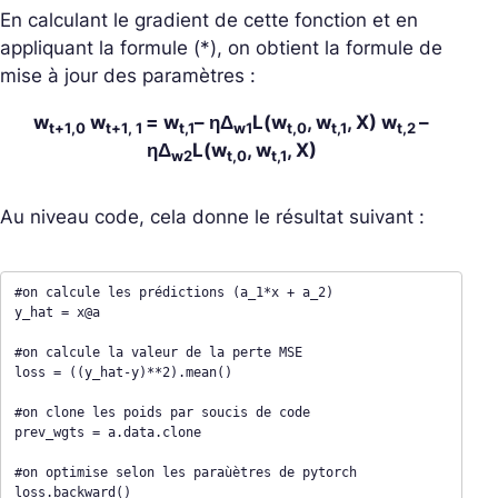
En calculant le gradient de cette fonction et en
appliquant la formule (*), on obtient la formule de
mise à jour des paramètres :
w
w
= w
– ηΔ
L(w
, w
, X) w
–
t+1,0
t+1, 1
t,1
w1
t,0
t,1
t,2
ηΔ
L(w
, w
, X)
w2
t,0
t,1
Au niveau code, cela donne le résultat suivant :
#on calcule les prédictions (a_1*x + a_2)

y_hat = x@a

#on calcule la valeur de la perte MSE

loss = ((y_hat-y)**2).mean()

#on clone les poids par soucis de code

prev_wgts = a.data.clone

#on optimise selon les paraùètres de pytorch

loss.backward()
