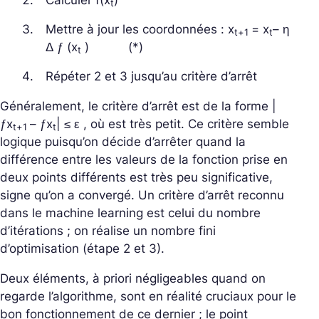
Calculer
f(
x
)
t
Mettre à jour les coordonnées :
x
=
x
– η
t+1
t
Δ
ƒ (
x
) (*)
t
Répéter 2 et 3 jusqu’au critère d’arrêt
Généralement, le critère d’arrêt est de la forme
|
ƒ
x
– ƒ
x
| ≤ ε
, où
est très petit. Ce critère semble
t+1
t
logique puisqu’on décide d’arrêter quand la
différence entre les valeurs de la fonction prise en
deux points différents est très peu significative,
signe qu’on a convergé. Un critère d’arrêt reconnu
dans le machine learning est celui du nombre
d’itérations ; on réalise un nombre fini
d’optimisation (étape 2 et 3).
Deux éléments, à priori négligeables quand on
regarde l’algorithme, sont en réalité cruciaux pour le
bon fonctionnement de ce dernier ; le point