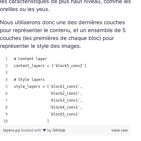
les caractéristiques de plus haut niveau, comme les
oreilles ou les yeux.
Nous utiliserons donc une des dernières couches
pour représenter le contenu, et un ensemble de 5
couches (les premières de chaque bloc) pour
représenter le style des images.
# Content layer
content_layers = ['block5_conv2'] 
# Style layers
style_layers = ['block1_conv1',
                'block2_conv1',
                'block3_conv1', 
                'block4_conv1', 
                'block5_conv1'
               ]
layers.py
hosted with ❤ by
GitHub
view raw