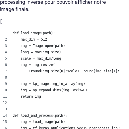
processing inverse pour pouvoir afficher notre
image finale.
[
def load_image(path):
    max_dim = 512
    img = Image.open(path)
    long = max(img.size)
    scale = max_dim/long
    img = img.resize(
        (round(img.size[0]*scale), round(img.size[1]*scal
    img = kp_image.img_to_array(img)
    img = np.expand_dims(img, axis=0)
    return img
def load_and_process(path):
    img = load_image(path)
    img = tf.keras.applications.vgg19.preprocess_input(im