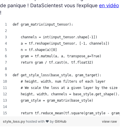
de panique ! DataScientest vous l’explique
en vidéo
!
def gram_matrix(input_tensor):
    channels = int(input_tensor.shape[-1])
    a = tf.reshape(input_tensor, [-1, channels])
    n = tf.shape(a)[0]
    gram = tf.matmul(a, a, transpose_a=True)
    return gram / tf.cast(n, tf.float32)
def get_style_loss(base_style, gram_target):
    # height, width, num filters of each layer
    # We scale the loss at a given layer by the size of t
    height, width, channels = base_style.get_shape().as_l
    gram_style = gram_matrix(base_style)
    return tf.reduce_mean(tf.square(gram_style - gram_tar
style_loss.py
hosted with ❤ by
GitHub
view raw