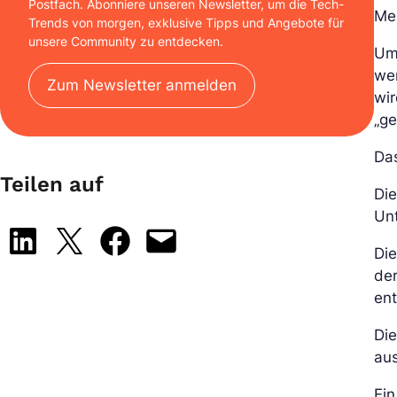
Postfach. Abonniere unseren Newsletter, um die Tech-
Me
Trends von morgen, exklusive Tipps und Angebote für
unsere Community zu entdecken.
Um 
wer
Zum Newsletter anmelden
wir
„ge
Das
Teilen auf
Die
Unt
Share on LinkedIn
Share on X
Share on Facebook
Email this Page
Di
der
ent
Die
au
Ein