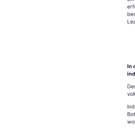
erf
bes
Le
In 
in
De
vol
Ind
Bot
wo