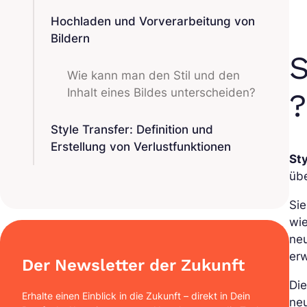
Hochladen und Vorverarbeitung von
Bildern
S
Wie kann man den Stil und den
Inhalt eines Bildes unterscheiden?
?
Style Transfer: Definition und
Erstellung von Verlustfunktionen
Sty
üb
Sie
wie
neu
er
Der Newsletter der Zukunft
Die
Erhalte einen Einblick in die Zukunft – direkt in Dein
neu