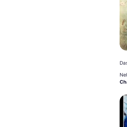
Das
Neh
Ch