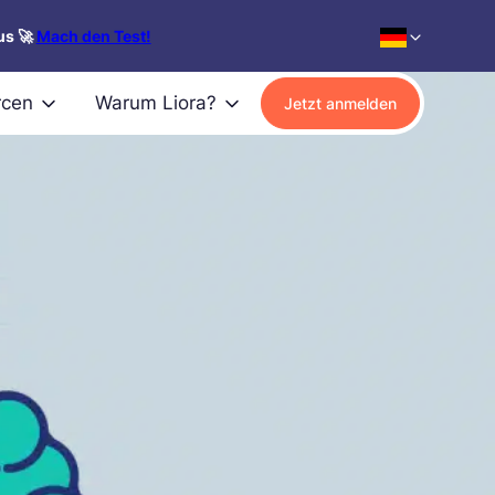
us 🚀
Mach den Test!
rcen
Warum Liora?
Jetzt anmelden