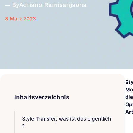
By
Adriano Ramisarijaona
8 März 2023
St
Mo
di
Op
Art
Style Transfer, was ist das eigentlich
?