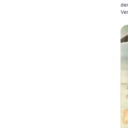
den
Ven