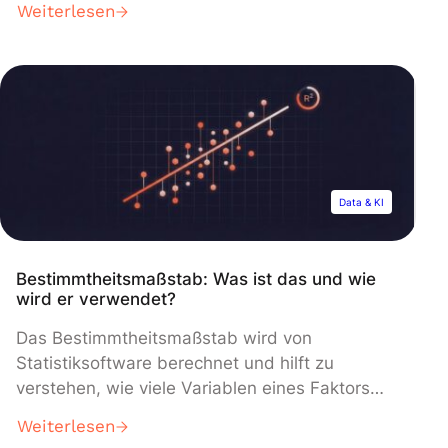
Weiterlesen
Technologien haben Unternehmen heute
Zugang zu große Mengen an Daten. Diese
Informationen verstehen und analysieren zu
wissen, ist von großem Vorteil. Data Analysis
(Datenanalyse) ist ein Prozess, bei dem Daten
bereinigt, umgewandelt […]
Data & KI
Bestimmtheitsmaßstab: Was ist das und wie
wird er verwendet?
Das Bestimmtheitsmaßstab wird von
Statistiksoftware berechnet und hilft zu
verstehen, wie viele Variablen eines Faktors
durch seine Beziehung zu einem anderen
Weiterlesen
Faktor erklärt werden können. Definition des