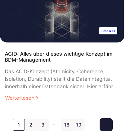
Häufigkeiten einer Beobachtung. Diese
Beobachtung kann z. […]
Data & KI
ACID: Alles über dieses wichtige Konzept im
BDM-Management
Das ACID-Konzept (Atomicity, Coherence,
Isolation, Durability) stellt die Datenintegrität
innerhalb einer Datenbank sicher. Hier erfährst
Du alles, was Du über dieses Konzept wissen
Weiterlesen
musst. Big Data bietet großartige
Möglichkeiten. Um die riesigen Datenmengen,
die jeden Tag erzeugt werden, zu verarbeiten,
…
müssen jedoch Datenbanken eingesetzt
1
2
3
18
19
werden. Eine Datenbank ist eine strukturierte