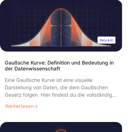
Geschichte von Apache Airflow beginnt im Jahr
2015 in den Büros der Firma AirBnB. Damals
erlebte die 2008 gegründete
Ferienvermietungsplattform ein kometenhaftes
[…]
Data & KI
Gaußsche Kurve: Definition und Bedeutung in
der Datenwissenschaft
Eine Gaußsche Kurve ist eine visuelle
Darstellung von Daten, die dem Gaußschen
Gesetz folgen. Hier findest du die vollständige
Definition und erfährst, warum dieses
Weiterlesen
Wahrscheinlichkeitsgesetz in der Data Science
und im Machine Learning von entscheidender
Bedeutung ist. In der Statistik ist eine
Verteilung eine Sammlung von Werten und