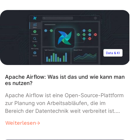
Bestimmtheitsmaßes Bei einer linearen
Regression geht es darum, eine lineare
Beziehung zwischen zwei Datensätzen zu
bestimmen. Wenn man vom Bestimmtheitsmaß,
auch „R-Quadrat“ genannt, spricht, kommt
dieses zum Tragen, […]
Data & KI
Apache Airflow: Was ist das und wie kann man
es nutzen?
Apache Airflow ist eine Open-Source-Plattform
zur Planung von Arbeitsabläufen, die im
Bereich der Datentechnik weit verbreitet ist.
Erfahre alles, was Du über dieses Data
Weiterlesen
Engineer Tool wissen musst: Funktionsweise,
Anwendungsfälle, Hauptkomponenten … Die