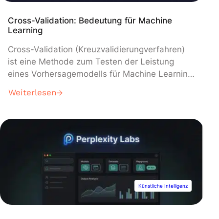
Cross-Validation: Bedeutung für Machine
Learning
Cross-Validation (Kreuzvalidierungverfahren)
ist eine Methode zum Testen der Leistung
eines Vorhersagemodells für Machine Learning.
Entdecke hier die am häufigsten verwendeten
Weiterlesen
Techniken und wie Du sie beherrschen kannst.
Nachdem ein Maschinelles Lernmodell mit
gekennzeichneten Daten trainiert wurde, soll
es mit neuen Daten arbeiten. Jedoch ist es
wichtig, die Genauigkeit der Vorhersagen des
trainierten Modells in der Produktion […]
Künstliche Intelligenz