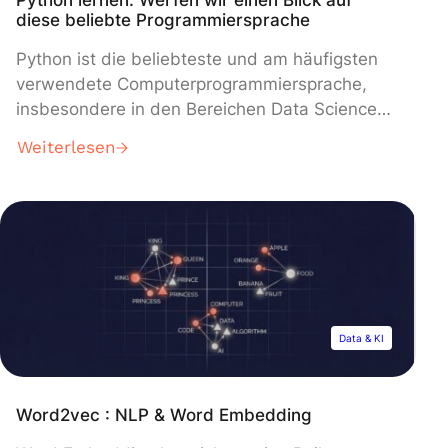
diese beliebte Programmiersprache
Python ist die beliebteste und am häufigsten
verwendete Computerprogrammiersprache,
insbesondere in den Bereichen Data Science
und Machine Learning. Hier erfährst Du alles,
Weiterlesen
was Du wissen musst, wenn du Python lernen
willst: Definition, Funktionsweise,
Anwendungen, Vorteile, Schulungen… Python
ist eine allgemeine
Computerprogrammiersprache. Im Gegensatz
zu HTML, CSS oder JavaScript ist ihre
Verwendung daher nicht auf die […]
Data & KI
Word2vec : NLP & Word Embedding