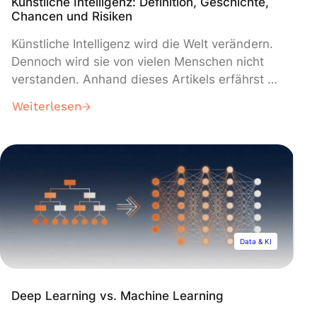
Künstliche Intelligenz: Definition, Geschichte,
Chancen und Risiken
Künstliche Intelligenz wird die Welt verändern.
Dennoch wird sie von vielen Menschen nicht
verstanden. Anhand dieses Artikels erfährst Du
alles, was Du über KI wissen musst: Definition,
Weiterlesen
Funktionsweise, Geschichte, Kategorien und
Anwendungsfälle. Künstliche Intelligenz ist eine
so umfassende und revolutionäre Technologie,
dass es schwierig ist, eine genaue Definition zu
geben. KI kann als ein Zweig […]
Data & KI
Deep Learning vs. Machine Learning