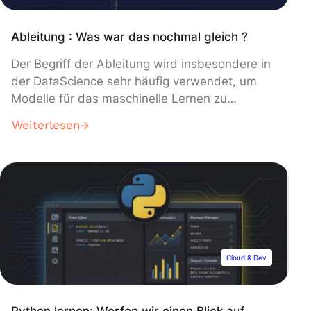
Ableitung : Was war das nochmal gleich ?
Der Begriff der Ableitung wird insbesondere in
der DataScience sehr häufig verwendet, um
Modelle für das maschinelle Lernen zu
erlernen. Abgesehen von dem, was Du
Weiterlesen
wahrscheinlich in der Schule gesehen hast,
sind die Anwendungen dieses mathematischen
Werkzeugs viel breiter gefächert, und wir
werden am Ende dieses Artikels darauf
zurückkommen. In diesem Artikel erfährst Du
zunächst, […]
Cloud & Dev
Python lernen: Werfen wir einen Blick auf