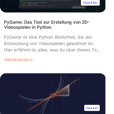
Cloud & Dev
PyGame: Das Tool zur Erstellung von 2D-
Videospielen in Python
PyGame ist eine Python-Bibliothek, die der
Entwicklung von Videospielen gewidmet ist.
Hier erfährst du alles, was du über dieses Tool
wissen musst, wie es funktioniert, welche Vor-
Weiterlesen
und Nachteile es hat und welche Schulungen
es gibt, um den Umgang damit zu erlernen.
PyGame ist eine Python-Bibliothek, die der
Entwicklung von Videospielen gewidmet ist.
Hier erfährst […]
Data & KI