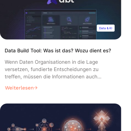
[…]
Data & KI
Data Build Tool: Was ist das? Wozu dient es?
Wenn Daten Organisationen in die Lage
versetzen, fundierte Entscheidungen zu
treffen, müssen die Informationen auch
zuverlässig sein. Die Transformationsphase ist
Weiterlesen
daher für die Unternehmen eine große
Herausforderung. In dieser Zeit müssen die
Unternehmen die verfügbaren Daten
aufbereiten und bereinigen, um ihre Qualität zu
verbessern. Angesichts der immer größer
werdenden Datenmengen wird diese Aufgabe