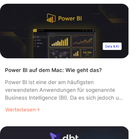
API (Application Programming Interface) ist ein
Programm, das es zwei verschiedenen
Anwendungen ermöglicht, […]
Data & KI
Power BI auf dem Mac: Wie geht das?
Power BI ist eine der am häufigsten
verwendeten Anwendungen für sogenannte
Business Intelligence (BI). Da es sich jedoch um
eine Microsoft-Anwendung handelt, war es
Weiterlesen
ursprünglich nicht für „Mac-User“ gedacht und
es ist nicht einfach, das zu erreichen, was man
als „Running Power BI on a Mac“ bezeichnet.
Bei der Entwicklung von Power BI wurde nicht