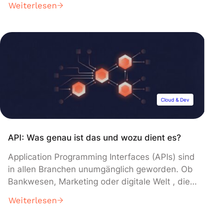
Weiterlesen
einen Algorithmus wissen musst: Definition,
Funktionsweise, Anwendungen, mögliche
Bildungswege… Algorithmen sind bereits im
Bereich der Computerprogrammierung sehr
wichtig und werden in Zeiten von Big Data und
künstlicher Intelligenz immer wichtiger. […]
Cloud & Dev
API: Was genau ist das und wozu dient es?
Application Programming Interfaces (APIs) sind
in allen Branchen unumgänglich geworden. Ob
Bankwesen, Marketing oder digitale Welt , die
Zahl der APIs steigt stetig, genau wie die Zahl
Weiterlesen
der zu verarbeitenden Daten. Aber was genau
ist damit gemeint und wozu dienen sie? Eine