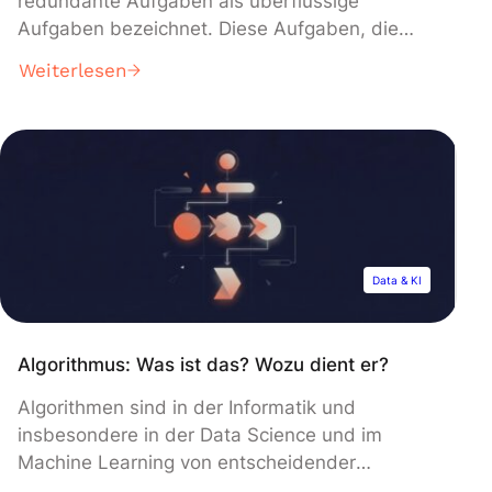
redundante Aufgaben als überflüssige
Aufgaben bezeichnet. Diese Aufgaben, die
keine besonderen Fähigkeiten erfordern,
Weiterlesen
können die Produktivität deiner Teams
beeinträchtigen. Es gibt viele Tools, die diese
Aufgaben und Prozesse automatisieren, um die
Motivation der Mitarbeiter zu erhalten. Heute
stellen wir N8N vor, eine kostenlose Open-
Source-Plattform zur Automatisierung von
Workflows. Was ist […]
Data & KI
Algorithmus: Was ist das? Wozu dient er?
Algorithmen sind in der Informatik und
insbesondere in der Data Science und im
Machine Learning von entscheidender
Bedeutung. Hier erfährst Du alles, was Du über