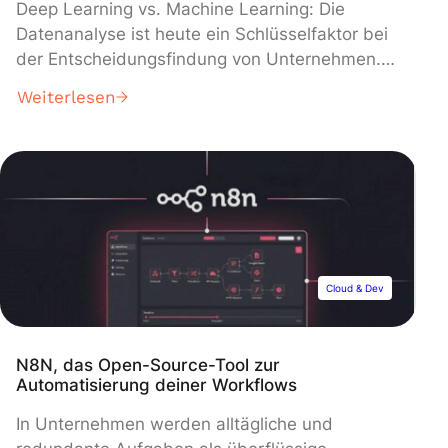
Deep Learning vs. Machine Learning: Die
Datenanalyse ist heute ein Schlüsselfaktor bei
der Entscheidungsfindung von Unternehmen.
Diese Daten müssen vorverarbeitet und mithilfe
Weiterlesen
von Künstlicher Intelligenz (KI) analysiert
werden, wobei Machine-Learning-Methoden
wie Deep Learning zum Einsatz kommen. KI ist
zur Realität mit vielen alltäglichen
Anwendungen geworden, deren Zahl in den
kommenden Jahren noch steigen wird. […]
Cloud & Dev
N8N, das Open-Source-Tool zur
Automatisierung deiner Workflows
In Unternehmen werden alltägliche und