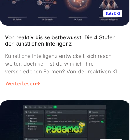
jedoch immer […]
Data & KI
Von reaktiv bis selbstbewusst: Die 4 Stufen
der künstlichen Intelligenz
Künstliche Intelligenz entwickelt sich rasch
weiter, doch kennst du wirklich ihre
verschiedenen Formen? Von der reaktiven KI
bis zur selbstbewussten KI besitzt jeder Typ
Weiterlesen
einzigartige Merkmale, die unseren Alltag
transformieren. Entdecke hier die 4 Arten der
künstlichen Intelligenz, ihre konkreten
Anwendungen und wesentlichen Unterschiede.
Was ist künstliche Intelligenz (KI)? Definition
von künstlicher Intelligenz Claude AI […]