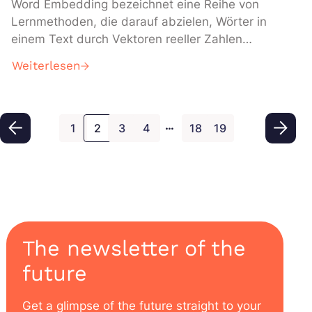
Word Embedding bezeichnet eine Reihe von
Lernmethoden, die darauf abzielen, Wörter in
einem Text durch Vektoren reeller Zahlen
darzustellen. Heute präsentieren wir dir den
Weiterlesen
dritten Teil unseres NLP-Dossiers. Hast du die
ersten Episoden verpasst? Keine Sorge, hier
sind sie: Einführung in NLP Word embedding ,
…
Word2vec Definition von word embedding
1
2
3
4
18
19
Embedding […]
The newsletter of the
future
Get a glimpse of the future straight to your