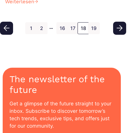
Weiterlesen
…
1
2
16
17
18
19
The newsletter of the
future
Get a glimpse of the future straight to your
inbox. Subscribe to discover tomorrow’s
tech trends, exclusive tips, and offers just
for our community.