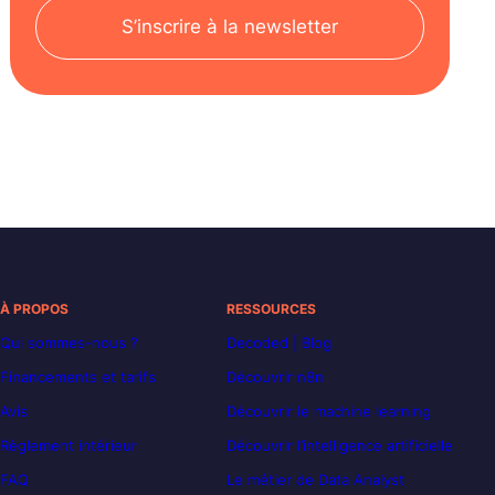
S’inscrire à la newsletter
À PROPOS
RESSOURCES
Qui sommes-nous ?
Decoded | Blog
Financements et tarifs
Découvrir n8n
Avis
Découvrir le machine learning
Règlement intérieur
Découvrir l’intelligence artificielle
FAQ
Le métier de Data Analyst