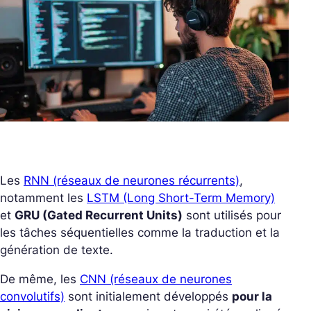
Les
RNN (réseaux de neurones récurrents)
,
notamment les
LSTM (Long Short-Term Memory)
et
GRU (Gated Recurrent Units)
sont utilisés pour
les tâches séquentielles comme la traduction et la
génération de texte.
De même, les
CNN (réseaux de neurones
convolutifs)
sont initialement développés
pour la