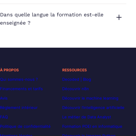
Dans quelle langue la formation est-elle
enseignée ?
À PROPOS
RESSOURCES
Qui sommes-nous ?
Decoded | Blog
Financements et tarifs
Découvrir n8n
Avis
Découvrir le machine learning
Règlement intérieur
Découvrir l’intelligence artificielle
FAQ
Le métier de Data Analyst
Politique de confidentialité
Formation POEI en informatique
Mentions légales
Découvrir le langage Python