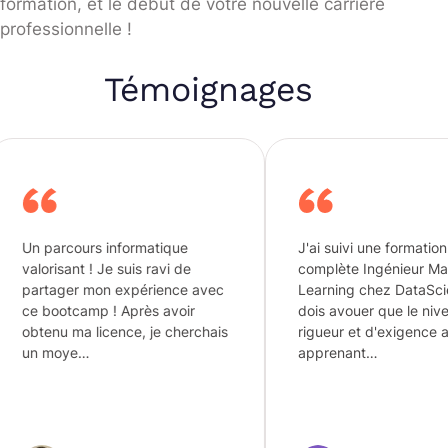
formation, et le début de votre nouvelle carrière
professionnelle !
Témoignages
 informatique
J'ai suivi une formation
 Je suis ravi de
complète Ingénieur Machine
on expérience avec
Learning chez DataScientest. je
 ! Après avoir
dois avouer que le niveau de
icence, je cherchais
rigueur et d'exigence aux
apprenant…