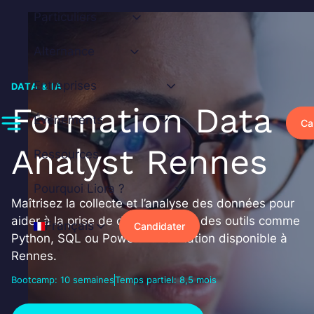
Aller
Particuliers
au
contenu
Alternance
Entreprises
DATA & IA
Formation Data
Événements
Ca
Analyst Rennes
Ressources
Pourquoi Liora ?
Maîtrisez la collecte et l’analyse des données pour
aider à la prise de décision, avec des outils comme
Français
Candidater
Python, SQL ou Power BI. Formation disponible à
Rennes.
Bootcamp: 10 semaines
Temps partiel: 8,5 mois