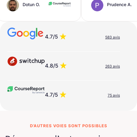
un O.
Prudence A.
4.7/5
583 avis
4.8/5
263 avis
4.7/5
75 avis
D’AUTRES VOIES SONT POSSIBLES