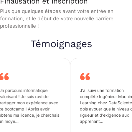
Finalisation et inscription
Plus que quelques étapes avant votre entrée en
formation, et le début de votre nouvelle carrière
professionnelle !
Témoignages
ormatique
J'ai suivi une formation
uis ravi de
complète Ingénieur Machine
xpérience avec
Learning chez DataScientest. je
près avoir
dois avouer que le niveau de
ce, je cherchais
rigueur et d'exigence aux
apprenant…