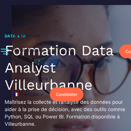
Aller
Particuliers
au
contenu
Alternance
Entreprises
DATA & IA
Formation Data
Événements
Ca
Analyst
Ressources
Pourquoi Liora ?
Villeurbanne
Français
Candidater
Maîtrisez la collecte et l’analyse des données pour
aider à la prise de décision, avec des outils comme
Python, SQL ou Power BI. Formation disponible à
Villeurbanne.