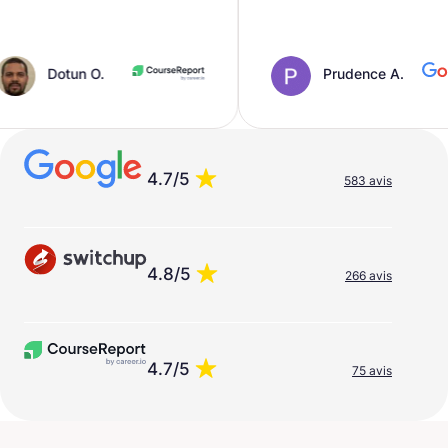
.
Prudence A.
4.7/5
583 avis
4.8/5
266 avis
4.7/5
75 avis