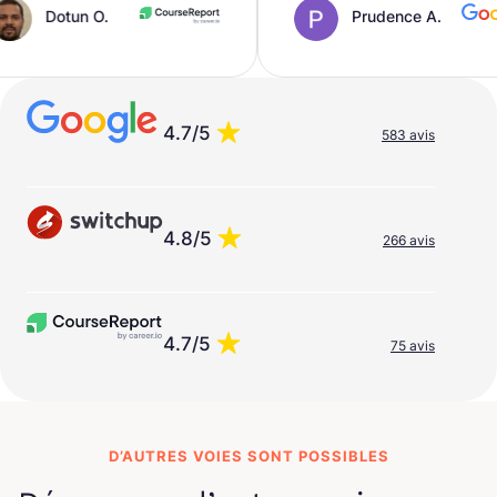
O.
Prudence A.
4.7/5
583 avis
4.8/5
266 avis
4.7/5
75 avis
D’AUTRES VOIES SONT POSSIBLES