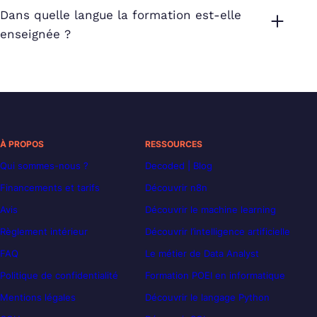
Dans quelle langue la formation est-elle
enseignée ?
À PROPOS
RESSOURCES
Qui sommes-nous ?
Decoded | Blog
Financements et tarifs
Découvrir n8n
Avis
Découvrir le machine learning
Règlement intérieur
Découvrir l’intelligence artificielle
FAQ
Le métier de Data Analyst
Politique de confidentialité
Formation POEI en informatique
Mentions légales
Découvrir le langage Python