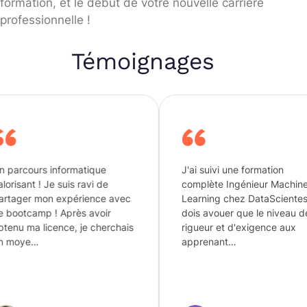
formation, et le début de votre nouvelle carrière
professionnelle !
Témoignages
formatique
J'ai suivi une formation
suis ravi de
complète Ingénieur Machine
expérience avec
Learning chez DataScientest. je
Après avoir
dois avouer que le niveau de
nce, je cherchais
rigueur et d'exigence aux
apprenant…