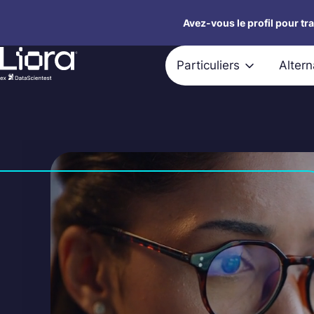
Aller
Avez-vous le profil pour tr
au
contenu
Particuliers
Alter