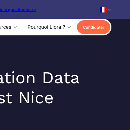
r le questionnaire
urces
Pourquoi Liora ?
Candidater
tion Data
st Nice