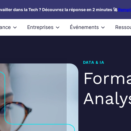
availler dans la Tech ? Découvrez la réponse en 2 minutes 🚀
Rempli
nance
Entreprises
Événements
Resso
DATA & IA
Forma
Analy