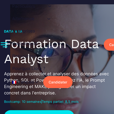
Aller
Particuliers
au
contenu
Alternance
Entreprises
DATA & IA
Formation Data
Événements
Ca
Analyst
Ressources
Pourquoi Liora ?
Apprenez à collecter et analyser des données avec
Python, SQL et Power BI. Maîtrisez l'IA, le Prompt
Français
Candidater
Engineering et MAKE pour générer un impact
concret dans l'entreprise.
Bootcamp: 10 semaines
Temps partiel: 8,5 mois