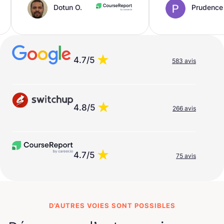
Dotun O.
Prudence A.
4.7/5
583 avis
4.8/5
266 avis
4.7/5
75 avis
D’AUTRES VOIES SONT POSSIBLES