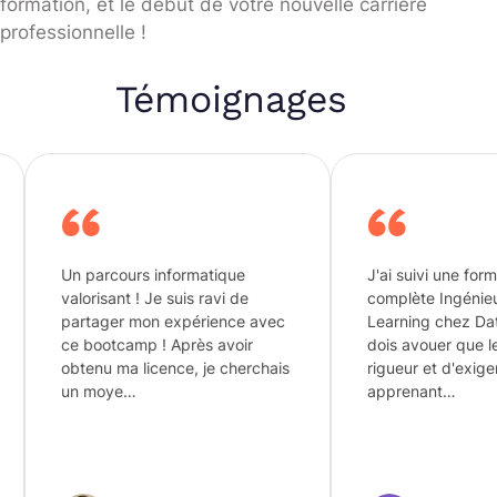
formation, et le début de votre nouvelle carrière
professionnelle !
Témoignages
cours informatique
J'ai suivi une formation
ant ! Je suis ravi de
complète Ingénieur Machine
ger mon expérience avec
Learning chez DataScientest. je
tcamp ! Après avoir
dois avouer que le niveau de
 ma licence, je cherchais
rigueur et d'exigence aux
oye…
apprenant…