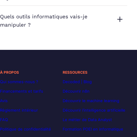
Quels outils informatiques vais-je
manipuler ?
À PROPOS
RESSOURCES
Qui sommes-nous ?
Decoded | Blog
Financements et tarifs
Découvrir n8n
Avis
Découvrir le machine learning
Règlement intérieur
Découvrir l’intelligence artificielle
FAQ
Le métier de Data Analyst
Politique de confidentialité
Formation POEI en informatique