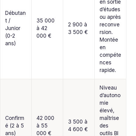
en sortie
d’études
Débutan
ou après
t /
35 000
2 900 à
reconve
Junior
à 42
3 500 €
rsion.
(0-2
000 €
Montée
ans)
en
compéte
nces
rapide.
Niveau
d’autono
mie
élevé,
Confirm
42 000
maîtrise
3 500 à
é (2 à 5
à 55
des
4 600 €
ans)
000 €
outils BI