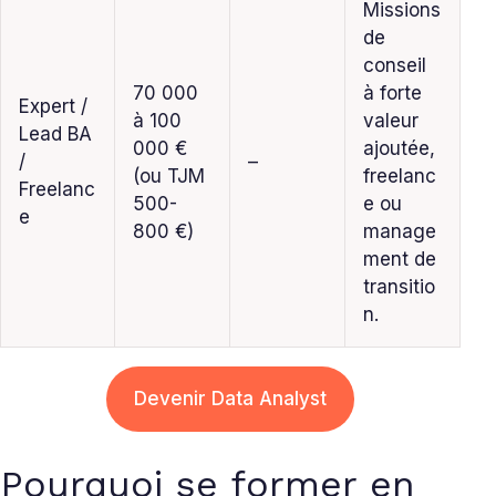
Missions
de
conseil
70 000
à forte
Expert /
à 100
valeur
Lead BA
000 €
ajoutée,
/
–
(ou TJM
freelanc
Freelanc
500-
e ou
e
800 €)
manage
ment de
transitio
n.
Devenir Data Analyst
Pourquoi se former en