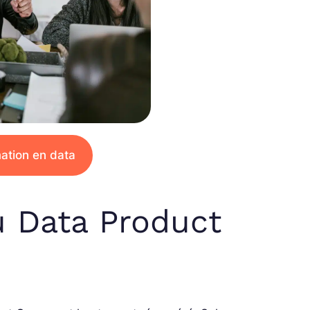
ation en data
du Data Product