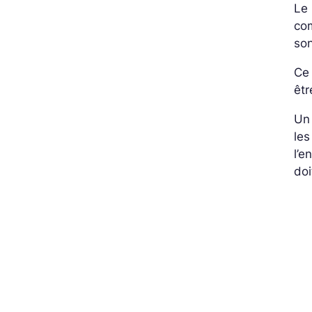
Le 
co
son
Ce 
êtr
Un 
les
l’e
doi