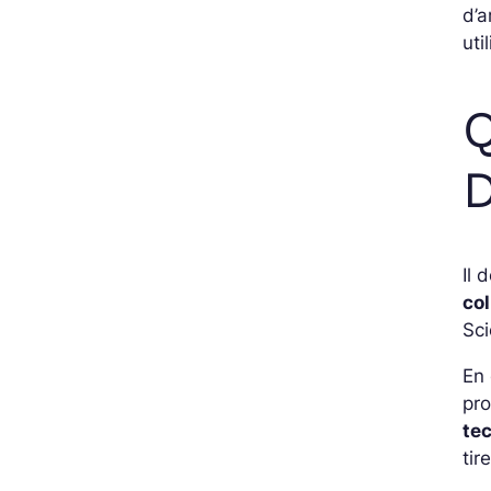
d’a
uti
Q
D
Il 
co
Sci
En 
pro
te
tir