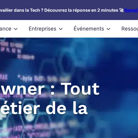
availler dans la Tech ? Découvrez la réponse en 2 minutes 🚀
Rempli
nance
Entreprises
Événements
Resso
wner : Tout
étier de la