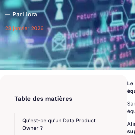
Par
Liora
28 janvier 2026
Le 
éq
San
équ
Qu'est-ce qu'un Data Product
Afi
Owner ?
su