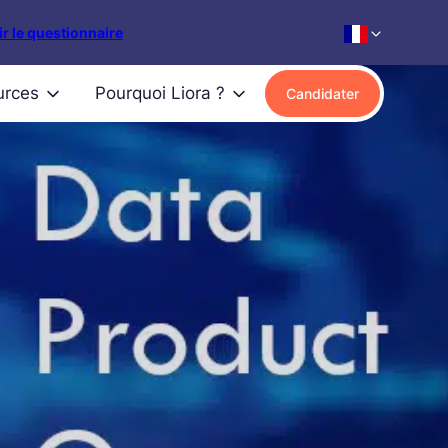
r le questionnaire
urces
Pourquoi Liora ?
Candidater