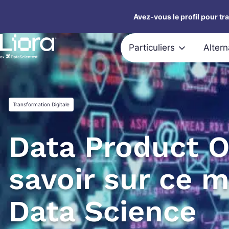
Aller
Avez-vous le profil pour tr
au
contenu
Particuliers
Alter
Transformation Digitale
Data Product O
savoir sur ce m
Data Science