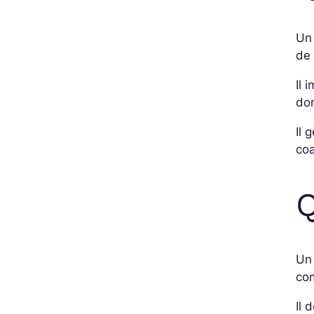
Un 
de 
Il 
don
Il 
coa
Q
Un 
com
Il