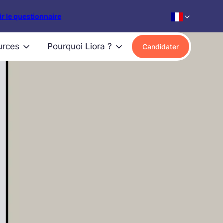
r le questionnaire
urces
Pourquoi Liora ?
Candidater