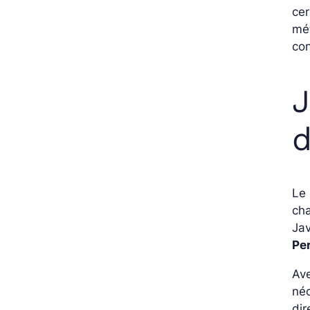
cer
mé
con
J
d
Le
cha
Jav
Pe
Ave
né
dir