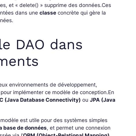
tes, et « delete() » supprime des données.
Ces
mentées dans une
classe
concrète qui gère la
nnées.
 le DAO dans
ements
breux environnements de développement,
s pour implémenter ce modèle de conception.
En
C (Java Database Connectivity)
ou
JPA (Java
modèle est utile pour des systèmes simples
 la base de données
, et permet une connexion
sée via l’
ORM (Object-Relational Mapping)
.