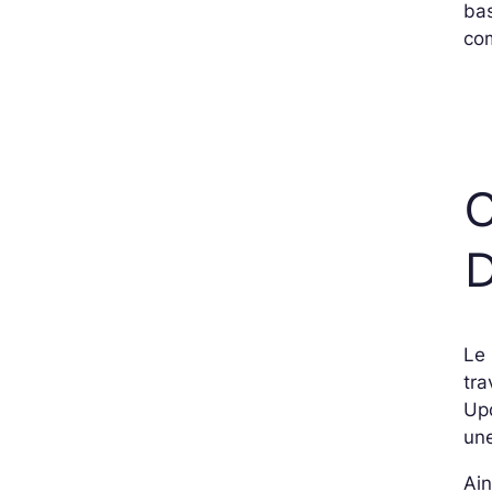
ba
co
C
D
Le 
tra
Up
une
Ain