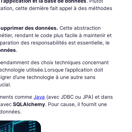
l’application et la base de données
. Plutôt
cation, cette dernière fait appel à des méthodes
e supprimer des données.
Cette abstraction
étier, rendant le code plus facile à maintenir et
paration des responsabilités est essentielle, le
onnées
.
pendamment des choix techniques concernant
chnologie utilisée.
Lorsque l’application doit
igrer d’une technologie à une autre sans
cial.
nnements comme
Java
(avec JDBC ou JPA) et dans
avec
SQLAlchemy
. Pour cause, il fournit une
 données.