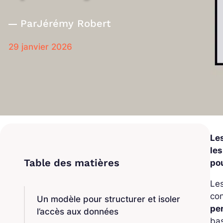
Par
Jérémy Robert
29 janvier 2026
Le
le
pou
Les
con
Un modèle pour structurer et isoler
pe
l’accès aux données
ba