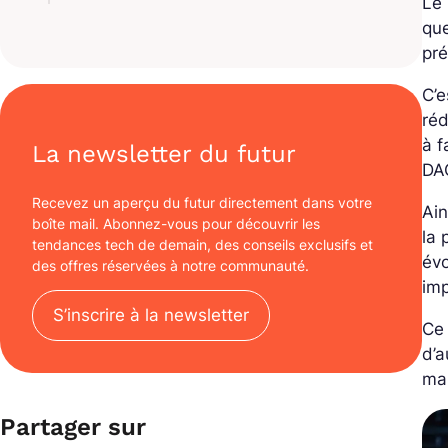
Le
que
pré
C’e
réd
à f
La newsletter du futur
DAO
Recevez un aperçu du futur directement dans votre
Ain
boîte mail. Abonnez-vous pour découvrir les
la 
tendances tech de demain, des conseils exclusifs et
évo
des offres réservées à notre communauté.
imp
S’inscrire à la newsletter
Ce
d’
man
Partager sur