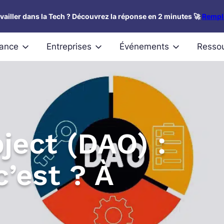
availler dans la Tech ? Découvrez la réponse en 2 minutes 🚀
Rempli
nance
Entreprises
Événements
Resso
ject (DAO) :
’est ? À