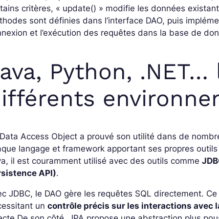
tains critères, « update() » modifie les données existan
thodes sont définies dans l’interface DAO, puis implé
nexion et l’exécution des requêtes dans la base de do
ava, Python, .NET…
ifférents environn
 Data Access Object a prouvé son utilité dans de nom
que langage et framework apportant ses propres outil
a, il est couramment utilisé avec des outils comme
JDB
rsistence API)
.
c JDBC, le DAO gère les requêtes SQL directement. Ce 
cessitant un
contrôle précis sur les interactions avec
ecte.
De son côté, JPA propose une abstraction plus pous