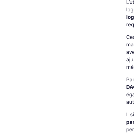
L’u
log
lo
re
Cec
mai
av
aju
mét
Par
DA
ég
au
Il 
par
per