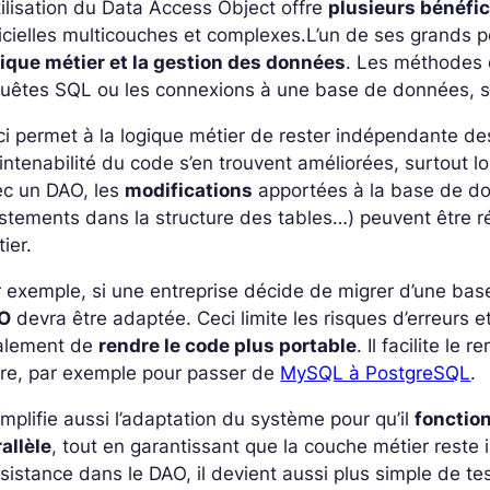
tilisation du Data Access Object offre
plusieurs bénéfi
icielles multicouches et complexes.
L’un de ses grands po
gique métier et la gestion des données
. Les méthodes
quêtes SQL ou les connexions à une base de données, s
i permet à la logique métier de rester indépendante des
ntenabilité du code s’en trouvent améliorées, surtout 
ec un DAO, les
modifications
apportées à la base de d
stements dans la structure des tables…) peuvent être r
ier.
 exemple, si une entreprise décide de migrer d’une b
O
devra être adaptée. Ceci limite les risques d’erreurs 
alement de
rendre le code plus portable
. Il facilite l
tre, par exemple pour passer de
MySQL à PostgreSQL
.
simplifie aussi l’adaptation du système pour qu’il
fonctio
allèle
, tout en garantissant que la couche métier reste
sistance dans le DAO, il devient aussi plus simple de t