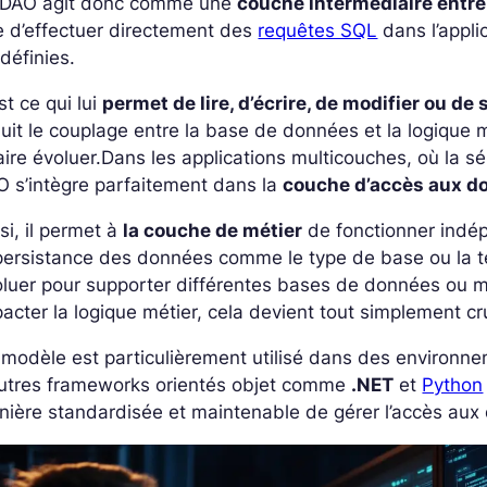
 DAO agit donc comme une
couche intermédiaire entre 
 d’effectuer directement des
requêtes SQL
dans l’appli
définies.
st ce qui lui
permet de lire, d’écrire, de modifier ou d
uit le couplage entre la base de données et la logique m
aire évoluer.
Dans les applications multicouches, où la sé
 s’intègre parfaitement dans la
couche d’accès aux d
si, il permet à
la couche de métier
de fonctionner indé
persistance des données comme le type de base ou la te
luer pour supporter différentes bases de données ou m
acter la logique métier, cela devient tout simplement cru
 modèle est particulièrement utilisé dans des enviro
autres frameworks orientés objet comme
.NET
et
Python
ière standardisée et maintenable de gérer l’accès aux