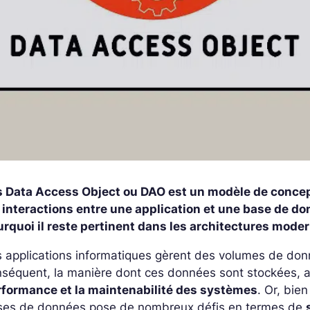
s Data Access Object ou DAO est un modèle de concept
s interactions entre une application et une base de 
rquoi il reste pertinent dans les architectures moder
 applications informatiques gèrent des volumes de don
séquent, la manière dont ces données sont stockées, 
rformance et la maintenabilité des systèmes
.
Or, bien
ses de données pose de nombreux défis en termes de