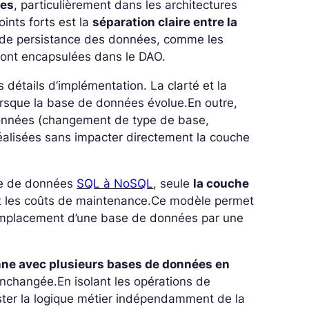
ces
, particulièrement dans les architectures
ints forts est la
séparation claire entre la
 de persistance des données, comme les
ont encapsulées dans le DAO.
 détails d’implémentation. La clarté et la
lorsque la base de données évolue.
En outre,
onnées (changement de type de base,
éalisées sans impacter directement la couche
ase de données
SQL à NoSQL
, seule
la couche
et les coûts de maintenance.
Ce modèle permet
e remplacement d’une base de données par une
nne avec plusieurs bases de données en
 inchangée.
En isolant les opérations de
ester la logique métier indépendamment de la