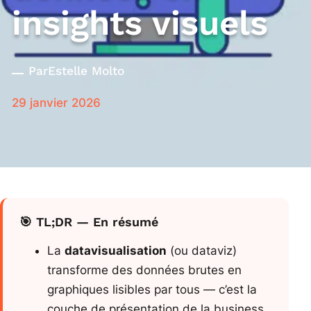
insights visuels
Par
Estelle Molto
29 janvier 2026
🎯 TL;DR — En résumé
La
datavisualisation
(ou dataviz)
transforme des données brutes en
graphiques lisibles par tous — c’est la
couche de présentation de la business