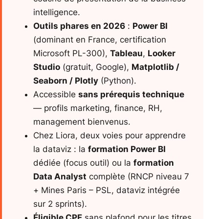
intelligence.
Outils phares en 2026
:
Power BI
(dominant en France, certification
Microsoft PL-300),
Tableau
,
Looker
Studio
(gratuit, Google),
Matplotlib /
Seaborn / Plotly
(Python).
Accessible
sans prérequis technique
— profils marketing, finance, RH,
management bienvenus.
Chez Liora, deux voies pour apprendre
la dataviz : la
formation Power BI
dédiée (focus outil) ou la
formation
Data Analyst
complète (RNCP niveau 7
+ Mines Paris – PSL, dataviz intégrée
sur 2 sprints).
Éligible CPF
sans plafond pour les titres