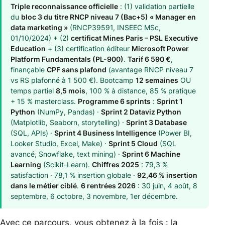
Triple reconnaissance officielle
: (1) validation partielle
du
bloc 3 du titre RNCP niveau 7 (Bac+5) « Manager en
data marketing »
(RNCP39591, INSEEC MSc,
01/10/2024) + (2)
certificat Mines Paris – PSL Executive
Education
+ (3) certification éditeur
Microsoft Power
Platform Fundamentals (PL-900)
.
Tarif 6 590 €
,
finançable
CPF sans plafond
(avantage RNCP niveau 7
vs RS plafonné à 1 500 €). Bootcamp
12 semaines
OU
temps partiel
8,5 mois
, 100 % à distance, 85 % pratique
+ 15 % masterclass.
Programme 6 sprints
:
Sprint 1
Python
(NumPy, Pandas) ·
Sprint 2 Dataviz Python
(Matplotlib, Seaborn, storytelling) ·
Sprint 3 Database
(SQL, APIs) ·
Sprint 4 Business Intelligence
(Power BI,
Looker Studio, Excel, Make) ·
Sprint 5 Cloud
(SQL
avancé, Snowflake, text mining) ·
Sprint 6 Machine
Learning
(Scikit-Learn).
Chiffres 2025
: 79,3 %
satisfaction · 78,1 % insertion globale ·
92,46 % insertion
dans le métier ciblé
.
6 rentrées 2026
: 30 juin, 4 août, 8
septembre, 6 octobre, 3 novembre, 1er décembre.
Avec ce parcours, vous obtenez à la fois : la