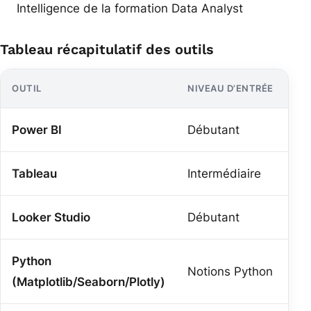
Intelligence de la formation Data Analyst
Tableau récapitulatif des outils
OUTIL
NIVEAU D’ENTRÉE
US
Power BI
Débutant
Re
Tableau
Intermédiaire
Vi
Looker Studio
Débutant
Ma
Python
Notions Python
Vi
(Matplotlib/Seaborn/Plotly)