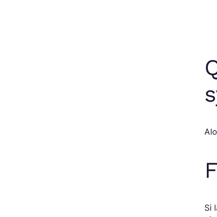
Q
s
Alo
F
Si 