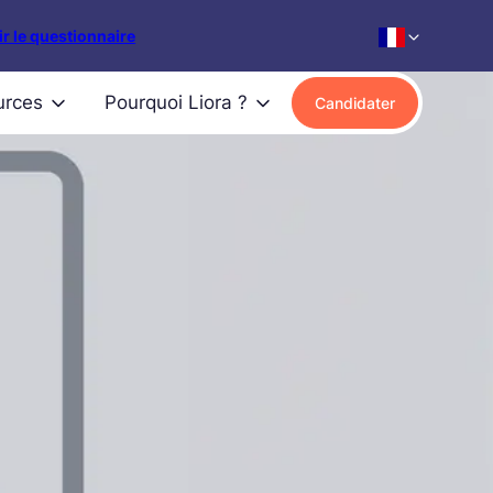
r le questionnaire
urces
Pourquoi Liora ?
Candidater