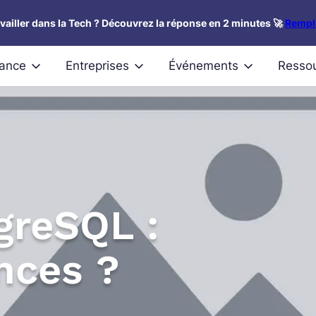
availler dans la Tech ? Découvrez la réponse en 2 minutes 🚀
Rempli
nance
Entreprises
Événements
Resso
greSQL :
nces ?