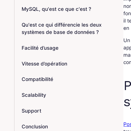
no
MySQL, qu'est ce que c'est ?
fon
il 
Qu'est ce qui différencie les deux
en 
systèmes de base de données ?
Un 
ap
Facilité d’usage
ma
com
Vitesse d’opération
Compatibilité
P
Scalability
s
Support
Po
Conclusion