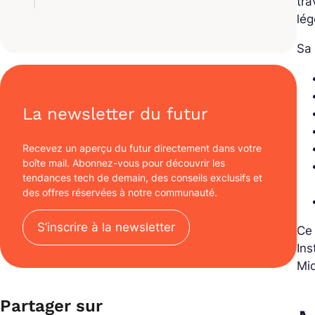
tra
lég
Sa 
La newsletter du futur
Recevez un aperçu du futur directement dans votre
boîte mail. Abonnez-vous pour découvrir les
tendances tech de demain, des conseils exclusifs et
des offres réservées à notre communauté.
S’inscrire à la newsletter
Ce
Ins
Mi
Partager sur