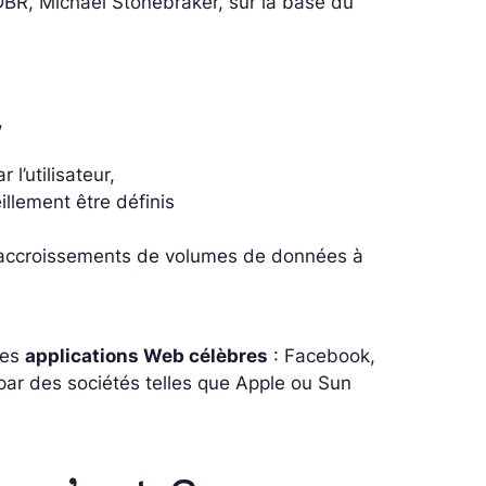
DBR, Michael Stonebraker, sur la base du
,
l’utilisateur,
illement être définis
les accroissements de volumes de données à
ses
applications Web célèbres
: Facebook,
par des sociétés telles que Apple ou Sun