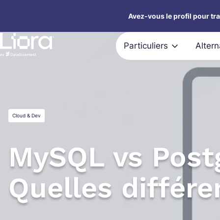
Aller
Avez-vous le profil pour tr
au
contenu
Particuliers
Alter
Cloud & Dev
MySQL vs Post
Quelles différe