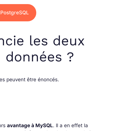
 PostgreSQL
ncie les deux
e données ?
res peuvent être énoncés.
lors
avantage à MySQL
. Il a en effet la