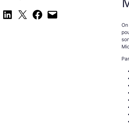
M
Share on LinkedIn
Share on X
Share on Facebook
Email this Page
On 
pou
son
Mic
Par