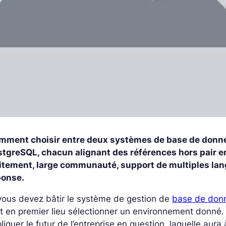
mment choisir entre deux systèmes de base de donn
stgreSQL, chacun alignant des références hors pair en
aitement, large communauté, support de multiples la
ponse.
vous devez bâtir le système de gestion de
base de donn
t en premier lieu sélectionner un environnement donné. L
liquer le futur de l’entreprise en question, laquelle aur