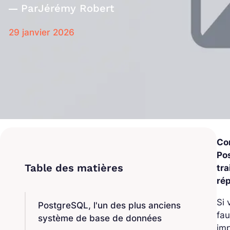
Par
Jérémy Robert
29 janvier 2026
Co
Po
tr
ré
Si 
PostgreSQL, l'un des plus anciens
fau
système de base de données
imp