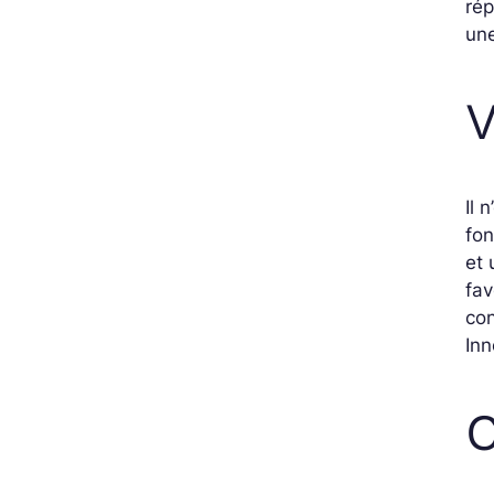
rép
un
V
Il 
fon
et 
fav
co
In
C