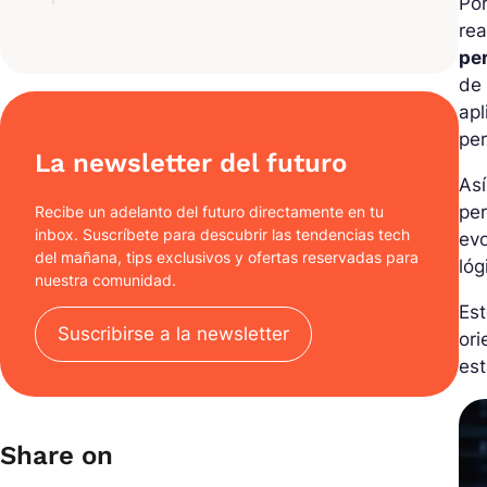
Por
rea
per
de 
apl
pe
La newsletter del futuro
Así
per
Recibe un adelanto del futuro directamente en tu
inbox. Suscríbete para descubrir las tendencias tech
evo
del mañana, tips exclusivos y ofertas reservadas para
lóg
nuestra comunidad.
Est
Suscribirse a la newsletter
or
est
Share on