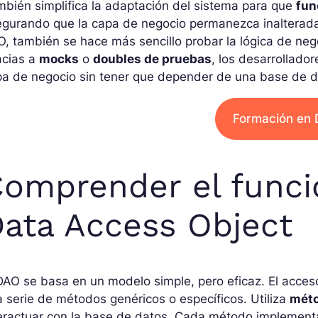
bién simplifica la adaptación del sistema para que
fun
gurando que la capa de negocio permanezca inalterada. 
, también se hace más sencillo probar la lógica de ne
acias a
mocks
o
doubles de pruebas
, los desarrollado
a de negocio sin tener que depender de una base de da
Formación en
omprender el funci
ata Access Object
DAO se basa en un modelo simple, pero eficaz. El acces
 serie de métodos genéricos o específicos. Utiliza
mét
eractuar con la base de datos. Cada método implementa