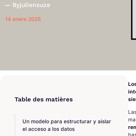
By
juliensuze
14 enero 2025
Lo
in
si
Las
ma
Un modelo para estructurar y aislar
re
el acceso a los datos
ba