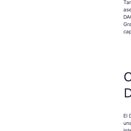
Tam
ase
DAO
Gr
cap
C
D
El 
una
int