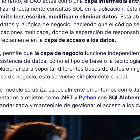
 lo tanto, el DAO actúa como una
capa intermedia entre
lizar directamente consultas SQL en la aplicación, ésta
mite leer, escribir, modificar o eliminar datos.
Esta abs
datos y la lógica de negocio, haciendo que el código se
icaciones multicapa, donde la separación de responsabi
rfectamente en la
capa de acceso a los datos
.
, permite que
la capa de negocio
funcione independient
sistencia de datos, como el tipo de base o la tecnologí
lucionar para soportar diferentes bases de datos o migr
ica de negocio, esto se vuelve simplemente crucial.
e modelo se utiliza especialmente en entornos como J
ientados a objetos como
.NET
y
Python
con
SQLAlchem
andarizada y mantenible de gestionar el acceso a los d