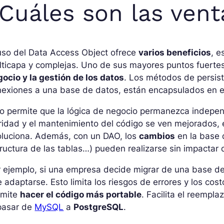
Cuáles son las vent
uso del Data Access Object ofrece
varios beneficios
, e
ticapa y complejas. Uno de sus mayores puntos fuerte
ocio y la gestión de los datos
. Los métodos de persis
nexiones a una base de datos, están encapsulados en e
o permite que la lógica de negocio permanezca indepen
ridad y el mantenimiento del código se ven mejorados,
oluciona. Además, con un DAO, los
cambios
en la base 
ructura de las tablas…) pueden realizarse sin impactar
r ejemplo, si una empresa decide migrar de una base d
 adaptarse. Esto limita los riesgos de errores y los c
rmite
hacer el código más portable
. Facilita el reempl
 pasar de
MySQL
a
PostgreSQL
.