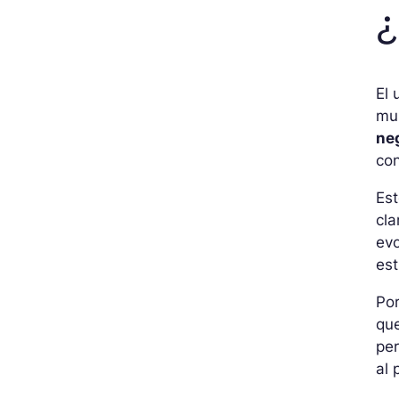
¿
El 
mul
neg
co
Est
cla
ev
est
Po
que
pe
al