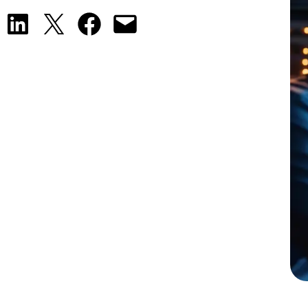
Share on LinkedIn
Share on X
Share on Facebook
Email this Page