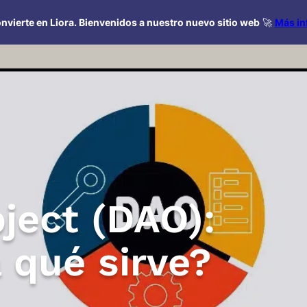
nvierte en Liora. Bienvenidos a nuestro nuevo sitio web
🚀
Más in
ject (DAO):
 qué sirve?