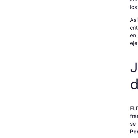
los
Así
cri
en 
eje
J
d
El 
fr
se
Pe