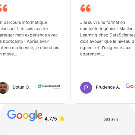
ormatique
J'ai suivi une formation
uis ravi de
complète Ingénieur Machine
xpérience avec
Learning chez DataScientest. je
près avoir
dois avouer que le niveau de
e, je cherchais
rigueur et d'exigence aux
apprenant…
.
Prudence A.
4.7/5
583 avis