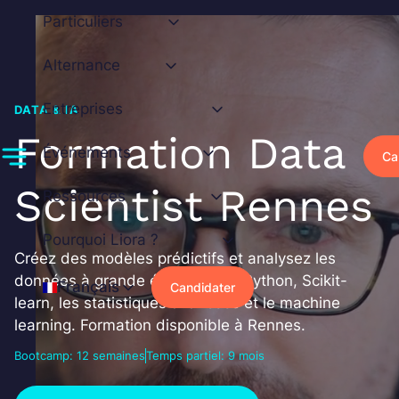
Aller
Particuliers
au
contenu
Alternance
Entreprises
DATA & IA
Formation Data
Événements
Ca
Scientist Rennes
Ressources
Pourquoi Liora ?
Créez des modèles prédictifs et analysez les
données à grande échelle avec Python, Scikit-
Français
Candidater
learn, les statistiques avancées et le machine
learning. Formation disponible à Rennes.
Bootcamp: 12 semaines
Temps partiel: 9 mois