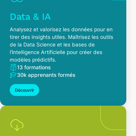
Data & IA
Analysez et valorisez les données pour en
tirer des insights utiles. Maîtrisez les outils
de la Data Science et les bases de
l’Intelligence Artificielle pour créer des
modèles prédictifs.
13 formations
30k apprenants formés
Découvrir