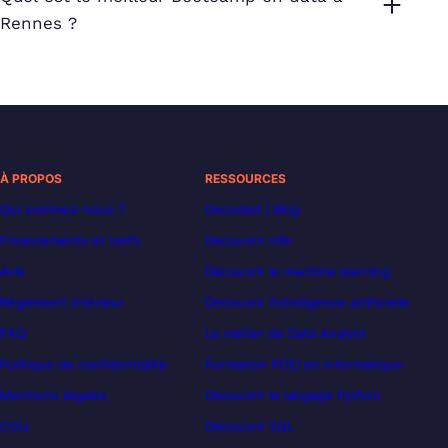
Rennes ?
À PROPOS
RESSOURCES
Qui sommes-nous ?
Decoded | Blog
Financements et tarifs
Découvrir n8n
Avis
Découvrir le machine learning
Règlement intérieur
Découvrir l’intelligence artificielle
FAQ
Le métier de Data Analyst
Politique de confidentialité
Formation POEI en informatique
Mentions légales
Découvrir le langage Python
CGU
Découvrir SQL