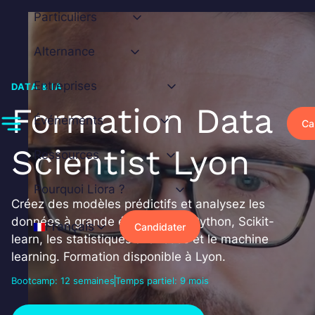
Aller
Particuliers
au
contenu
Alternance
Entreprises
DATA & IA
Formation Data
Événements
Ca
Scientist Lyon
Ressources
Pourquoi Liora ?
Créez des modèles prédictifs et analysez les
données à grande échelle avec Python, Scikit-
Français
Candidater
learn, les statistiques avancées et le machine
learning. Formation disponible à Lyon.
Bootcamp: 12 semaines
Temps partiel: 9 mois