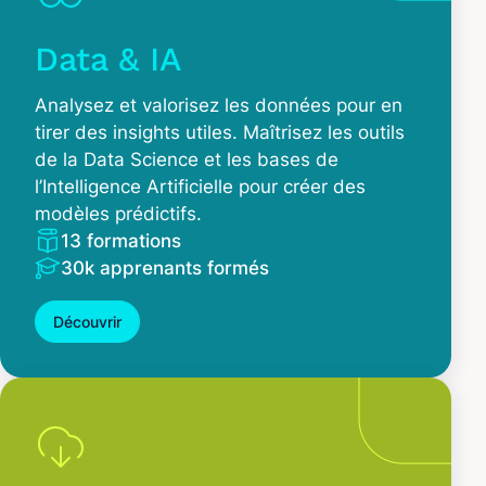
Data & IA
Analysez et valorisez les données pour en
tirer des insights utiles. Maîtrisez les outils
de la Data Science et les bases de
l’Intelligence Artificielle pour créer des
modèles prédictifs.
13 formations
30k apprenants formés
Découvrir