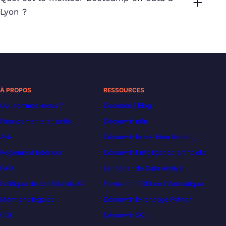
Lyon ?
À PROPOS
RESSOURCES
Qui sommes-nous ?
Decoded | Blog
Financements et tarifs
Découvrir n8n
Avis
Découvrir le machine learning
Règlement intérieur
Découvrir l’intelligence artificielle
FAQ
Le métier de Data Analyst
Politique de confidentialité
Formation POEI en informatique
Mentions légales
Découvrir le langage Python
CGU
Découvrir SQL