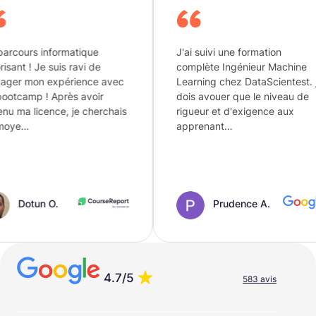
tique
J'ai suivi une formation
Flex
ravi de
complète Ingénieur Machine
je r
ience avec
Learning chez DataScientest. je
ador
 avoir
dois avouer que le niveau de
pour
je cherchais
rigueur et d'exigence aux
pare
apprenant…
Prudence A.
4.7/5
583 avis