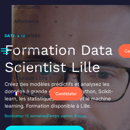
Aller
Particuliers
au
contenu
Alternance
Entreprises
DATA & IA
Formation Data
Événements
Ca
Scientist Lille
Ressources
Pourquoi Liora ?
Créez des modèles prédictifs et analysez les
données à grande échelle avec Python, Scikit-
Français
Candidater
learn, les statistiques avancées et le machine
learning. Formation disponible à Lille.
Bootcamp: 12 semaines
Temps partiel: 9 mois