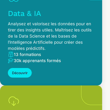
Data & IA
Analysez et valorisez les données pour en
tirer des insights utiles. Maîtrisez les outils
de la Data Science et les bases de
l’Intelligence Artificielle pour créer des
modèles prédictifs.
13 formations
30k apprenants formés
Découvrir