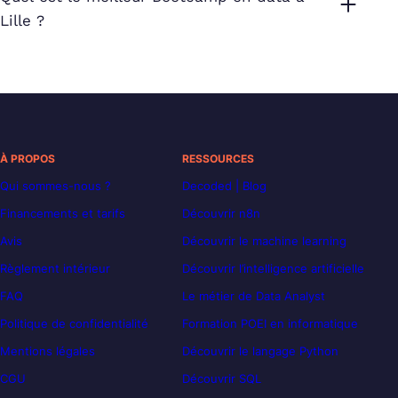
Lille ?
À PROPOS
RESSOURCES
Qui sommes-nous ?
Decoded | Blog
Financements et tarifs
Découvrir n8n
Avis
Découvrir le machine learning
Règlement intérieur
Découvrir l’intelligence artificielle
FAQ
Le métier de Data Analyst
Politique de confidentialité
Formation POEI en informatique
Mentions légales
Découvrir le langage Python
CGU
Découvrir SQL