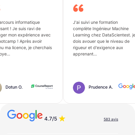
tique
J'ai suivi une formation
Flex
avi de
complète Ingénieur Machine
je r
ience avec
Learning chez DataScientest. je
ador
 avoir
dois avouer que le niveau de
pour
e cherchais
rigueur et d'exigence aux
pare
apprenant…
Prudence A.
4.7/5
583 avis